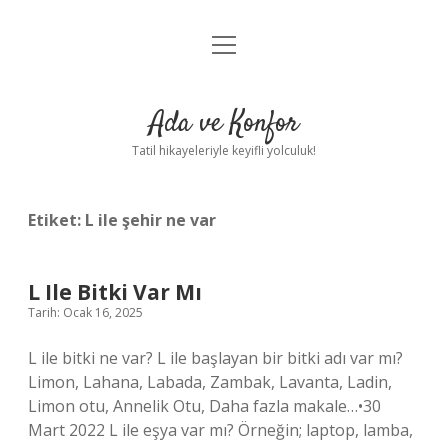
menüyü
Anasayfa
aç
Gizlilik Politikası
Ada ve Konfor
Yasal Uyarı
Tatil hikayeleriyle keyifli yolculuk!
Hakkımızda
Etiket:
L ile şehir ne var
L Ile Bitki Var Mı
Tarih: Ocak 16, 2025
L ile bitki ne var? L ile başlayan bir bitki adı var mı?
Limon, Lahana, Labada, Zambak, Lavanta, Ladin,
Limon otu, Annelik Otu, Daha fazla makale…•30
Mart 2022 L ile eşya var mı? Örneğin; laptop, lamba,