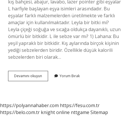
kış bahçesi, abajur, lavabo, lazer pointer gibi eşyalar
L harfiyle başlayan eşya isimleri arasındadır. Bu
eşyalar farklı malzemelerden üretilmekte ve farklı
amaçlar için kullanılmaktadır. Leyla bir bitki mi?
Leyla çiçeği soğuğa ve sıcağa oldukça dayanıklı, uzun
ömürlü bir bitkidir. L ile sebze var mı? 1) Lahana: Bu
yeşil yapraklı bir bitkidir. Kış aylarında birçok kişinin
yediği sebzelerden biridir. Özellikle düşük kalorili
sebzelerden biri olarak…
L
Devamını okuyun
Yorum Bırak
Ile
Bitki
Var
Mı
https://polyannahaber.com
https://fesu.com.tr
https://belo.com.tr
knight online
nttgame
Sitemap