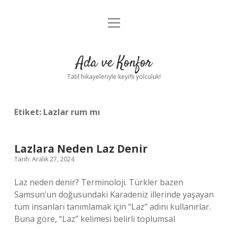
menüyü
Anasayfa
aç
Gizlilik Politikası
Ada ve Konfor
Yasal Uyarı
Tatil hikayeleriyle keyifli yolculuk!
Hakkımızda
Etiket:
Lazlar rum mı
Lazlara Neden Laz Denir
Tarih: Aralık 27, 2024
Laz neden denir? Terminoloji. Türkler bazen
Samsun’un doğusundaki Karadeniz illerinde yaşayan
tüm insanları tanımlamak için “Laz” adını kullanırlar.
Buna göre, “Laz” kelimesi belirli toplumsal