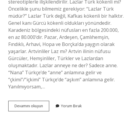
stereotiplerle ilişkilendirilir. Lazlar Türk kökenli mi?
Öncelikle şunu bilmemiz gerekiyor: “Lazlar Türk
müdür?” Lazlar Türk değil, Kafkas kökenli bir halktır.
Genel kanı Gürcü kökenli oldukları yönündedir.
Karadeniz bölgesindeki nüfusları en fazla 200.000,
en az 80.000’dir. Pazar, Ardeşen, Çamlıhemşin,
Fındıklı, Arhavi, Hopa ve Borçka’da yaygın olarak
yaşarlar. Artvinliler Laz mı? Artvin ilinin nüfusu
Gürcüler, Hemşinliler, Türkler ve Lazlardan
oluşmaktadır. Lazlar anneye ne der? Sadece anne.
“Nana” Türkçe’de “anne” anlamına gelir ve
“çkimi”/”içkimi” Türkçe’de “aşkım” anlamına gelir.
Yanılmıyorsam,…
Lazlara
Devamını okuyun
Yorum Bırak
Neden
Laz
Denir