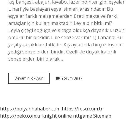
kış bahçesi, abajur, lavabo, lazer pointer gibi eşyalar
L harfiyle başlayan eşya isimleri arasındadır. Bu
eşyalar farklı malzemelerden üretilmekte ve farklı
amaçlar için kullanılmaktadır. Leyla bir bitki mi?
Leyla çiçeği soğuğa ve sıcağa oldukça dayanıklı, uzun
ömürlü bir bitkidir. L ile sebze var mı? 1) Lahana: Bu
yeşil yapraklı bir bitkidir. Kış aylarında birçok kişinin
yediği sebzelerden biridir. Özellikle düşük kalorili
sebzelerden biri olarak…
L
Devamını okuyun
Yorum Bırak
Ile
Bitki
Var
Mı
https://polyannahaber.com
https://fesu.com.tr
https://belo.com.tr
knight online
nttgame
Sitemap