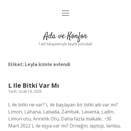
menüyü
Anasayfa
aç
Gizlilik Politikası
Ada ve Konfor
Yasal Uyarı
Tatil hikayeleriyle keyifli yolculuk!
Hakkımızda
Etiket:
Leyla kimle evlendi
L Ile Bitki Var Mı
Tarih: Ocak 16, 2025
L ile bitki ne var? L ile başlayan bir bitki adı var mı?
Limon, Lahana, Labada, Zambak, Lavanta, Ladin,
Limon otu, Annelik Otu, Daha fazla makale…•30
Mart 2022 L ile eşya var mı? Örneğin; laptop, lamba,