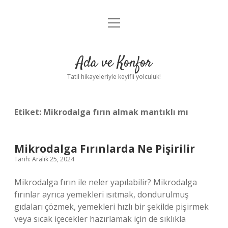
menüyü
Anasayfa
aç
Gizlilik Politikası
Ada ve Konfor
Yasal Uyarı
Tatil hikayeleriyle keyifli yolculuk!
Hakkımızda
Etiket:
Mikrodalga fırın almak mantıklı mı
Mikrodalga Fırınlarda Ne Pişirilir
Tarih: Aralık 25, 2024
Mikrodalga fırın ile neler yapılabilir? Mikrodalga
fırınlar ayrıca yemekleri ısıtmak, dondurulmuş
gıdaları çözmek, yemekleri hızlı bir şekilde pişirmek
veya sıcak içecekler hazırlamak için de sıklıkla