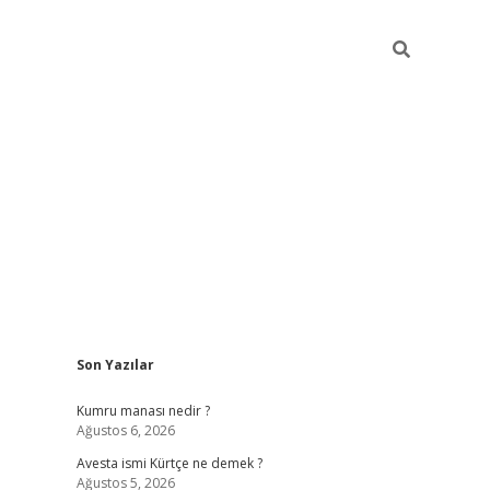
Sidebar
Son Yazılar
grand opera bet güncel giriş
Kumru manası nedir ?
Ağustos 6, 2026
Avesta ismi Kürtçe ne demek ?
Ağustos 5, 2026