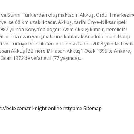
ve Sünni Türklerden oluşmaktadır. Akkuş, Ordu il merkezin
e’ye ise 60 km uzaklıktadır. Akkuş, tarihi Ünye-Niksar İpek
982 yılında Konya’da doğdu. Asim Akkuş kimdir, nerelidir?
yıllarında ezan yarışmalarına katılarak Anadolu İmam Hatip
i ve Türkiye birincilikleri bulunmaktadır. -2008 yılında Tevfik
Hasan Akkuş İBB nereli? Hasan Akkuş1 Ocak 1895’te Ankara,
cak 1972’de vefat etti (77 yaşında)…
s://belo.com.tr
knight online
nttgame
Sitemap