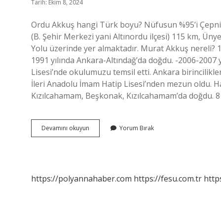
Tarih: Ekim 8, 2024
Ordu Akkuş hangi Türk boyu? Nüfusun %95’i Çepni 
(B. Şehir Merkezi yani Altınordu ilçesi) 115 km, Üny
Yolu üzerinde yer almaktadır. Murat Akkuş nereli? 1
1991 yılında Ankara-Altındağ’da doğdu. -2006-2007 
Lisesi’nde okulumuzu temsil etti. Ankara birincilikler
İleri Anadolu İmam Hatip Lisesi’nden mezun oldu. 
Kızılcahamam, Beşkonak, Kızılcahamam’da doğdu. 8 O
Akkuş
Devamını okuyun
Yorum Bırak
Nereli
https://polyannahaber.com
https://fesu.com.tr
http