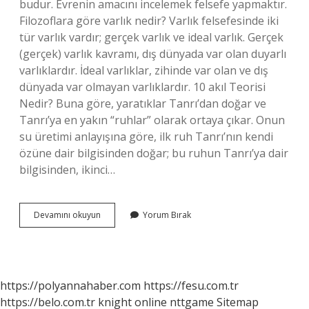
budur. Evrenin amacını incelemek felsefe yapmaktır.
Filozoflara göre varlık nedir? Varlık felsefesinde iki
tür varlık vardır; gerçek varlık ve ideal varlık. Gerçek
(gerçek) varlık kavramı, dış dünyada var olan duyarlı
varlıklardır. İdeal varlıklar, zihinde var olan ve dış
dünyada var olmayan varlıklardır. 10 akıl Teorisi
Nedir? Buna göre, yaratıklar Tanrı’dan doğar ve
Tanrı’ya en yakın “ruhlar” olarak ortaya çıkar. Onun
su üretimi anlayışına göre, ilk ruh Tanrı’nın kendi
özüne dair bilgisinden doğar; bu ruhun Tanrı’ya dair
bilgisinden, ikinci…
Farabiye
Devamını okuyun
Yorum Bırak
Göre
Varlık
Nedir
https://polyannahaber.com
https://fesu.com.tr
https://belo.com.tr
knight online
nttgame
Sitemap