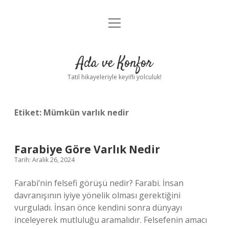
menüyü
Anasayfa
aç
Gizlilik Politikası
Ada ve Konfor
Yasal Uyarı
Tatil hikayeleriyle keyifli yolculuk!
Hakkımızda
Etiket:
Mümkün varlık nedir
Farabiye Göre Varlık Nedir
Tarih: Aralık 26, 2024
Farabi’nin felsefi görüşü nedir? Farabi. İnsan
davranışının iyiye yönelik olması gerektiğini
vurguladı. İnsan önce kendini sonra dünyayı
inceleyerek mutluluğu aramalıdır. Felsefenin amacı