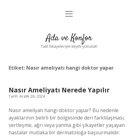
menüyü
Anasayfa
aç
Gizlilik Politikası
Ada ve Konfor
Yasal Uyarı
Tatil hikayeleriyle keyifli yolculuk!
Hakkımızda
Etiket:
Nasır ameliyatı hangi doktor yapar
Nasır Ameliyatı Nerede Yapılır
Tarih: Aralık 26, 2024
Nasır ameliyatı hangi doktor yapar? Bu nedenle
ayaklarının belirli bir bölgesinde deri farklılaşması,
sertleşme, ağrı veya yanma gibi şikayetler yaşayan
hastalar mutlaka bir dermatoloğa başvurmalıdır.