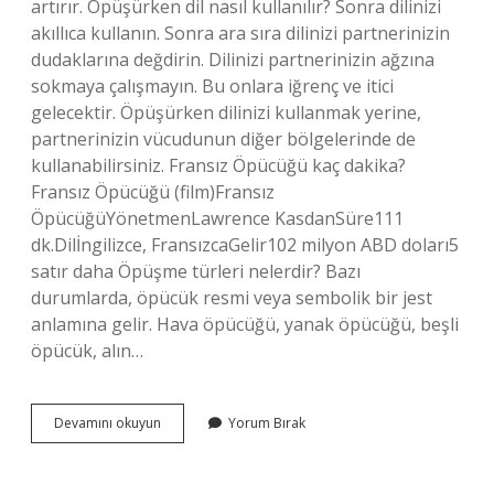
artırır. Öpüşürken dil nasıl kullanılır? Sonra dilinizi
akıllıca kullanın. Sonra ara sıra dilinizi partnerinizin
dudaklarına değdirin. Dilinizi partnerinizin ağzına
sokmaya çalışmayın. Bu onlara iğrenç ve itici
gelecektir. Öpüşürken dilinizi kullanmak yerine,
partnerinizin vücudunun diğer bölgelerinde de
kullanabilirsiniz. Fransız Öpücüğü kaç dakika?
Fransız Öpücüğü (film)Fransız
ÖpücüğüYönetmenLawrence KasdanSüre111
dk.Dilİngilizce, FransızcaGelir102 milyon ABD doları5
satır daha Öpüşme türleri nelerdir? Bazı
durumlarda, öpücük resmi veya sembolik bir jest
anlamına gelir. Hava öpücüğü, yanak öpücüğü, beşli
öpücük, alın…
Fransız
Devamını okuyun
Yorum Bırak
Öpücüğü
Nasıl
Yapılır