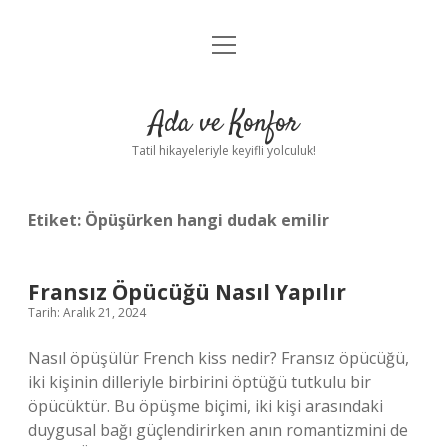
menüyü
Anasayfa
aç
Gizlilik Politikası
Ada ve Konfor
Yasal Uyarı
Tatil hikayeleriyle keyifli yolculuk!
Hakkımızda
Etiket:
Öpüşürken hangi dudak emilir
Fransız Öpücüğü Nasıl Yapılır
Tarih: Aralık 21, 2024
Nasıl öpüşülür French kiss nedir? Fransız öpücüğü,
iki kişinin dilleriyle birbirini öptüğü tutkulu bir
öpücüktür. Bu öpüşme biçimi, iki kişi arasındaki
duygusal bağı güçlendirirken anın romantizmini de