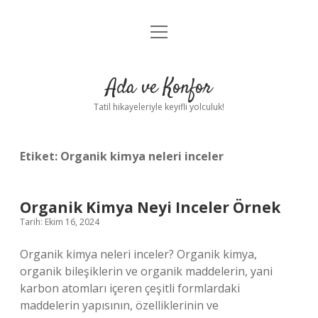
menüyü
Anasayfa
aç
Gizlilik Politikası
Ada ve Konfor
Yasal Uyarı
Tatil hikayeleriyle keyifli yolculuk!
Hakkımızda
Etiket:
Organik kimya neleri inceler
Organik Kimya Neyi Inceler Örnek
Tarih: Ekim 16, 2024
Organik kimya neleri inceler? Organik kimya,
organik bileşiklerin ve organik maddelerin, yani
karbon atomları içeren çeşitli formlardaki
maddelerin yapısının, özelliklerinin ve