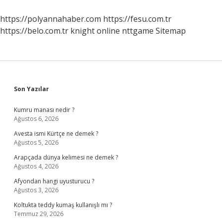
Örnek
https://polyannahaber.com
https://fesu.com.tr
https://belo.com.tr
knight online
nttgame
Sitemap
Sidebar
Son Yazılar
Kumru manası nedir ?
Ağustos 6, 2026
Avesta ismi Kürtçe ne demek ?
Ağustos 5, 2026
Arapçada dünya kelimesi ne demek ?
Ağustos 4, 2026
Afyondan hangi uyusturucu ?
Ağustos 3, 2026
Koltukta teddy kumaş kullanışlı mı ?
Temmuz 29, 2026