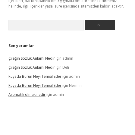
içerikleri,
backlinkpanelicomtr@gmail.com
adresine bildirmeniz
halinde, ilgili içerikler yasal süre içerisinde sitemizden kaldırılacaktır.
Arama
Son yorumlar
Çileğin Sözlük Anlamı Nedir
için
admin
Çileğin Sözlük Anlamı Nedir
için
Deli
Rüyada Burun Neyi Temsil Eder
için
admin
Rüyada Burun Neyi Temsil Eder
için
Nermin
Aromatik olmak nedir
için
admin