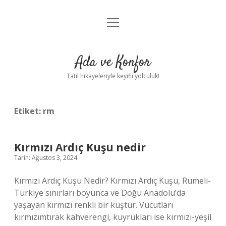
menüyü
Anasayfa
aç
Gizlilik Politikası
Ada ve Konfor
Yasal Uyarı
Tatil hikayeleriyle keyifli yolculuk!
Hakkımızda
Etiket:
rm
Kırmızı Ardıç Kuşu nedir
Tarih: Ağustos 3, 2024
Kırmızı Ardıç Kuşu Nedir? Kırmızı Ardıç Kuşu, Rumeli-
Türkiye sınırları boyunca ve Doğu Anadolu’da
yaşayan kırmızı renkli bir kuştur. Vücutları
kırmızımtırak kahverengi, kuyrukları ise kırmızı-yeşil