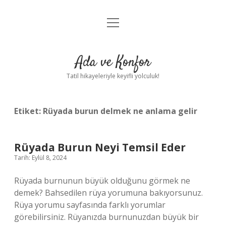
menüyü
Anasayfa
aç
Gizlilik Politikası
Ada ve Konfor
Yasal Uyarı
Tatil hikayeleriyle keyifli yolculuk!
Hakkımızda
Etiket:
Rüyada burun delmek ne anlama gelir
Rüyada Burun Neyi Temsil Eder
Tarih: Eylül 8, 2024
Rüyada burnunun büyük olduğunu görmek ne
demek? Bahsedilen rüya yorumuna bakıyorsunuz.
Rüya yorumu sayfasında farklı yorumlar
görebilirsiniz. Rüyanızda burnunuzdan büyük bir