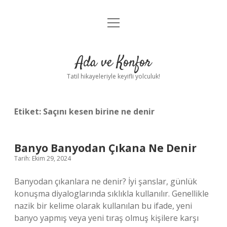
menüyü
Anasayfa
aç
Gizlilik Politikası
Ada ve Konfor
Yasal Uyarı
Tatil hikayeleriyle keyifli yolculuk!
Hakkımızda
Etiket:
Saçını kesen birine ne denir
Banyo Banyodan Çıkana Ne Denir
Tarih: Ekim 29, 2024
Banyodan çıkanlara ne denir? İyi şanslar, günlük
konuşma diyaloglarında sıklıkla kullanılır. Genellikle
nazik bir kelime olarak kullanılan bu ifade, yeni
banyo yapmış veya yeni tıraş olmuş kişilere karşı