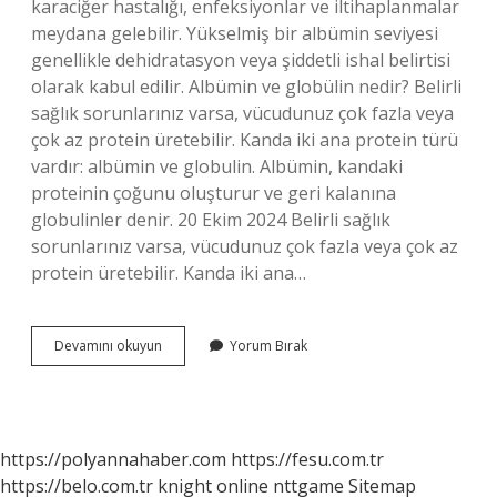
karaciğer hastalığı, enfeksiyonlar ve iltihaplanmalar
meydana gelebilir. Yükselmiş bir albümin seviyesi
genellikle dehidratasyon veya şiddetli ishal belirtisi
olarak kabul edilir. Albümin ve globülin nedir? Belirli
sağlık sorunlarınız varsa, vücudunuz çok fazla veya
çok az protein üretebilir. Kanda iki ana protein türü
vardır: albümin ve globulin. Albümin, kandaki
proteinin çoğunu oluşturur ve geri kalanına
globulinler denir. 20 Ekim 2024 Belirli sağlık
sorunlarınız varsa, vücudunuz çok fazla veya çok az
protein üretebilir. Kanda iki ana…
Albümin
Devamını okuyun
Yorum Bırak
Nedir
Tyt
https://polyannahaber.com
https://fesu.com.tr
https://belo.com.tr
knight online
nttgame
Sitemap