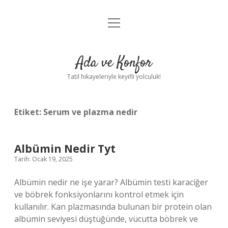
menüyü
Anasayfa
aç
Gizlilik Politikası
Ada ve Konfor
Yasal Uyarı
Tatil hikayeleriyle keyifli yolculuk!
Hakkımızda
Etiket:
Serum ve plazma nedir
Albümin Nedir Tyt
Tarih: Ocak 19, 2025
Albümin nedir ne işe yarar? Albümin testi karaciğer
ve böbrek fonksiyonlarını kontrol etmek için
kullanılır. Kan plazmasında bulunan bir protein olan
albümin seviyesi düştüğünde, vücutta böbrek ve