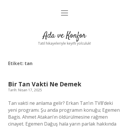
menüyü
Anasayfa
aç
Gizlilik Politikası
Ada ve Konfor
Yasal Uyarı
Tatil hikayeleriyle keyifli yolculuk!
Hakkımızda
Etiket:
tan
Bir Tan Vakti Ne Demek
Tarih: Nisan 17, 2025
Tan vakti ne anlama gelir? Erkan Tan’ın TV8’deki
yeni programı. Şu anda programın konuğu; Egemen
Bagis. Ahmet Atakan’ın öldürülmesine rağmen
cinayet. Egemen Dağuş hala yarın parlak hakkında