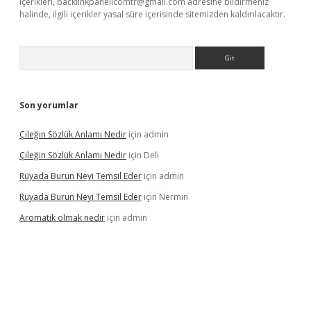
içerikleri,
backlinkpanelicomtr@gmail.com
adresine bildirmeniz
halinde, ilgili içerikler yasal süre içerisinde sitemizden kaldırılacaktır.
Arama
Son yorumlar
Çileğin Sözlük Anlamı Nedir
için
admin
Çileğin Sözlük Anlamı Nedir
için
Deli
Rüyada Burun Neyi Temsil Eder
için
admin
Rüyada Burun Neyi Temsil Eder
için
Nermin
Aromatik olmak nedir
için
admin