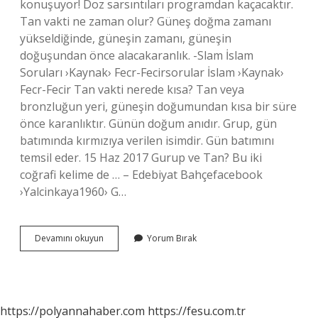
konuşuyor! Doz sarsıntıları programdan kaçacaktır.
Tan vakti ne zaman olur? Güneş doğma zamanı
yükseldiğinde, güneşin zamanı, güneşin
doğuşundan önce alacakaranlık. -Slam İslam
Soruları ›Kaynak› Fecr-Fecirsorular İslam ›Kaynak›
Fecr-Fecir Tan vakti nerede kısa? Tan veya
bronzluğun yeri, güneşin doğumundan kısa bir süre
önce karanlıktır. Günün doğum anıdır. Grup, gün
batımında kırmızıya verilen isimdir. Gün batımını
temsil eder. 15 Haz 2017 Gurup ve Tan? Bu iki
coğrafi kelime de … – Edebiyat Bahçefacebook
›Yalcinkaya1960› G…
Bir
Devamını okuyun
Yorum Bırak
Tan
Vakti
Ne
Demek
https://polyannahaber.com
https://fesu.com.tr