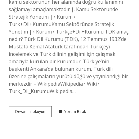
kamu sektörünün her alanında doğru kullanımını
sağlamayı amaçlamaktadır |. Kamu Sektöründe
Stratejik Yönetim | › Kurum ›
Türk+Dil+KurumuKamu Sektöründe Stratejik
Yönetim | › Kurum › Türkçe+Dil+Kurumu TDK amaç
nedir? Türk Dil Kurumu (TDK), 12 Temmuz 1932’de
Mustafa Kemal Atatürk tarafından Türkçeyi
incelemek ve Türk dilinin gelişimi için çalışmak
amacıyla kurulan bir kurumdur. Türkiye’nin
başkenti Ankara’da bulunan kurum, Türk dili
üzerine çalışmaların yürütüldüğü ve yayınlandığı bir
merkezdir – WikipediaWikipedia › Wiki ›
Türk_Dil_KurumuWikipedia…
Tdk
Devamını okuyun
Yorum Bırak
Ne
Yapıyor