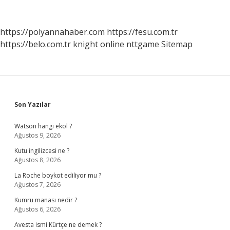
Amacı
Nedir
https://polyannahaber.com
https://fesu.com.tr
https://belo.com.tr
knight online
nttgame
Sitemap
Sidebar
Son Yazılar
Watson hangi ekol ?
Ağustos 9, 2026
Kutu ingilizcesi ne ?
Ağustos 8, 2026
La Roche boykot ediliyor mu ?
Ağustos 7, 2026
Kumru manası nedir ?
Ağustos 6, 2026
Avesta ismi Kürtçe ne demek ?