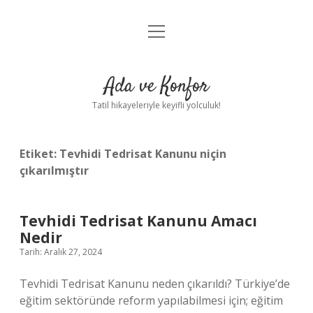
menüyü
Anasayfa
aç
Gizlilik Politikası
Ada ve Konfor
Yasal Uyarı
Tatil hikayeleriyle keyifli yolculuk!
Hakkımızda
Etiket:
Tevhidi Tedrisat Kanunu niçin
çıkarılmıştır
Tevhidi Tedrisat Kanunu Amacı
Nedir
Tarih: Aralık 27, 2024
Tevhidi Tedrisat Kanunu neden çıkarıldı? Türkiye’de
eğitim sektöründe reform yapılabilmesi için; eğitim