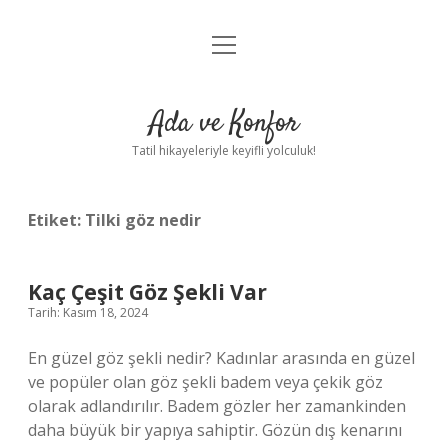
menüyü
Anasayfa
aç
Gizlilik Politikası
Ada ve Konfor
Yasal Uyarı
Tatil hikayeleriyle keyifli yolculuk!
Hakkımızda
Etiket:
Tilki göz nedir
Kaç Çeşit Göz Şekli Var
Tarih: Kasım 18, 2024
En güzel göz şekli nedir? Kadınlar arasında en güzel
ve popüler olan göz şekli badem veya çekik göz
olarak adlandırılır. Badem gözler her zamankinden
daha büyük bir yapıya sahiptir. Gözün dış kenarını