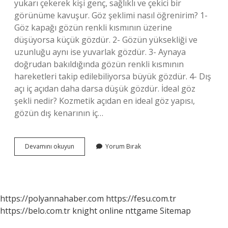
yukarı çekerek kişi genç, sağlıklı ve çekici bir
görünüme kavuşur. Göz şeklimi nasıl öğrenirim? 1-
Göz kapağı gözün renkli kısmının üzerine
düşüyorsa küçük gözdür. 2- Gözün yüksekliği ve
uzunluğu aynı ise yuvarlak gözdür. 3- Aynaya
doğrudan bakıldığında gözün renkli kısmının
hareketleri takip edilebiliyorsa büyük gözdür. 4- Dış
açı iç açıdan daha darsa düşük gözdür. İdeal göz
şekli nedir? Kozmetik açıdan en ideal göz yapısı,
gözün dış kenarının iç…
Kaç
Devamını okuyun
Yorum Bırak
Çeşit
Göz
Şekli
Var
https://polyannahaber.com
https://fesu.com.tr
https://belo.com.tr
knight online
nttgame
Sitemap