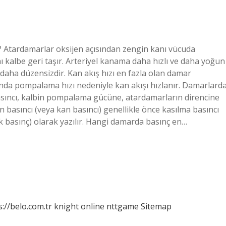
? Atardamarlar oksijen açısından zengin kanı vücuda
ı kalbe geri taşır. Arteriyel kanama daha hızlı ve daha yoğun
daha düzensizdir. Kan akış hızı en fazla olan damar
nda pompalama hızı nedeniyle kan akışı hızlanır. Damarlard
asıncı, kalbin pompalama gücüne, atardamarların direncine
n basıncı (veya kan basıncı) genellikle önce kasılma basıncı
ik basınç) olarak yazılır. Hangi damarda basınç en…
s://belo.com.tr
knight online
nttgame
Sitemap