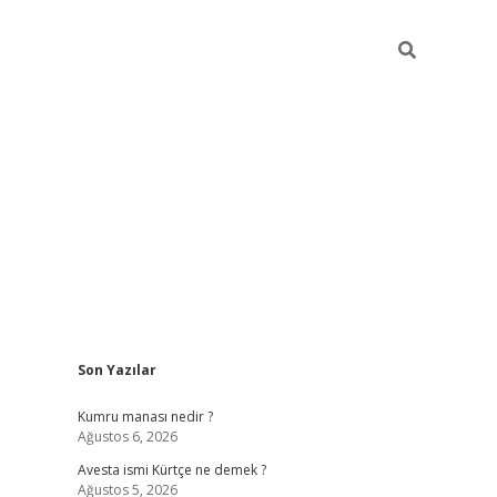
Sidebar
Son Yazılar
grand opera bet güncel giriş
Kumru manası nedir ?
Ağustos 6, 2026
Avesta ismi Kürtçe ne demek ?
Ağustos 5, 2026