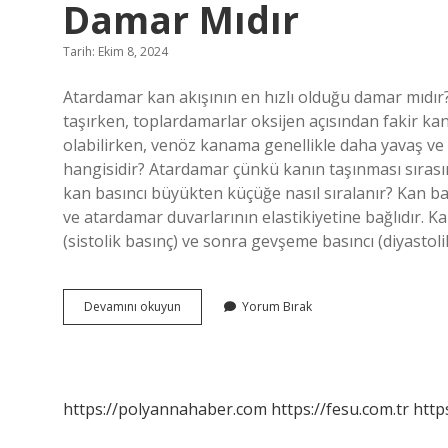
Damar Mıdır
Tarih: Ekim 8, 2024
Atardamar kan akışının en hızlı olduğu damar mıdır
taşırken, toplardamarlar oksijen açısından fakir kan
olabilirken, venöz kanama genellikle daha yavaş ve 
hangisidir? Atardamar çünkü kanın taşınması sırası
kan basıncı büyükten küçüğe nasıl sıralanır? Kan b
ve atardamar duvarlarının elastikiyetine bağlıdır. Ka
(sistolik basınç) ve sonra gevşeme basıncı (diyastol
Atardamar
Devamını okuyun
Yorum Bırak
Kan
Akışı
Hızının
En
Fazla
https://polyannahaber.com
https://fesu.com.tr
http
Olduğu
Damar