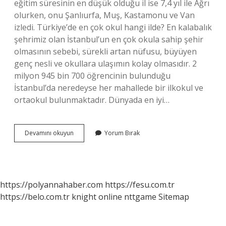
eğitim süresinin en düşük olduğu il ise 7,4 yıl ile Ağrı
olurken, onu Şanlıurfa, Muş, Kastamonu ve Van
izledi. Türkiye’de en çok okul hangi ilde? En kalabalık
şehrimiz olan İstanbul’un en çok okula sahip şehir
olmasının sebebi, sürekli artan nüfusu, büyüyen
genç nesli ve okullara ulaşımın kolay olmasıdır. 2
milyon 945 bin 700 öğrencinin bulunduğu
İstanbul’da neredeyse her mahallede bir ilkokul ve
ortaokul bulunmaktadır. Dünyada en iyi…
Türkiyede
Devamını okuyun
Yorum Bırak
En
Iyi
Eğitim
Hangi
Ilde
https://polyannahaber.com
https://fesu.com.tr
https://belo.com.tr
knight online
nttgame
Sitemap