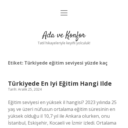
menüyü
Anasayfa
aç
Gizlilik Politikası
Ada ve Konfor
Yasal Uyarı
Tatil hikayeleriyle keyifli yolculuk!
Hakkımızda
Etiket:
Türkiyede eğitim seviyesi yüzde kaç
Türkiyede En Iyi Eğitim Hangi Ilde
Tarih: Aralık 25, 2024
Eğitim seviyesi en yüksek il hangisi? 2023 yılında 25
yaş ve üzeri nüfusun ortalama eğitim süresinin en
yüksek olduğu il 10,7 yıl ile Ankara olurken, onu
İstanbul, Eskişehir, Kocaeli ve İzmir izledi. Ortalama