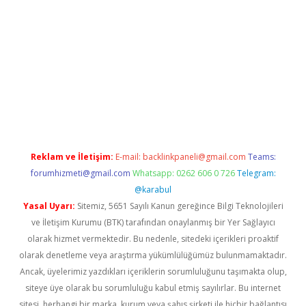
ra bet güncel giriş
Reklam ve İletişim:
E-mail:
backlinkpaneli@gmail.com
Teams:
forumhizmeti@gmail.com
Whatsapp: 0262 606 0 726
Telegram:
@karabul
Yasal Uyarı:
Sitemiz, 5651 Sayılı Kanun gereğince Bilgi Teknolojileri
ve İletişim Kurumu (BTK) tarafından onaylanmış bir Yer Sağlayıcı
olarak hizmet vermektedir. Bu nedenle, sitedeki içerikleri proaktif
olarak denetleme veya araştırma yükümlülüğümüz bulunmamaktadır.
Ancak, üyelerimiz yazdıkları içeriklerin sorumluluğunu taşımakta olup,
siteye üye olarak bu sorumluluğu kabul etmiş sayılırlar. Bu internet
sitesi, herhangi bir marka, kurum veya şahıs şirketi ile hiçbir bağlantısı