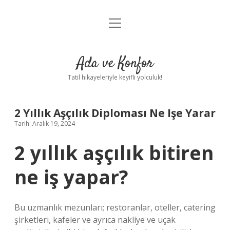
menüyü
Anasayfa
aç
Gizlilik Politikası
Ada ve Konfor
Yasal Uyarı
Tatil hikayeleriyle keyifli yolculuk!
Hakkımızda
2 Yıllık Aşçılık Diploması Ne Işe Yarar
Tarih: Aralık 19, 2024
2 yıllık aşçılık bitiren
ne iş yapar?
Bu uzmanlık mezunları; restoranlar, oteller, catering
şirketleri, kafeler ve ayrıca nakliye ve uçak