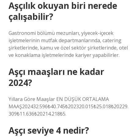
Aşçılık okuyan biri nerede
çalışabilir?
Gastronomi bölümü mezunları, yiyecek-içecek
işletmelerinin mutfak departmanlarında, catering
şirketlerinde, kamu ve özel sektör şirketlerinde, otel
ve konaklama işletmelerinde kariyer yapabilirler.
Aşçı maaşları ne kadar
2024?
Yıllara Göre Maaşlar EN DÜŞÜK ORTALAMA
MAAŞ202432.596₺40.745₺202320.015₺25.018₺20229.
309₺11.636₺20214.218₺5.
Aşçı seviye 4 nedir?