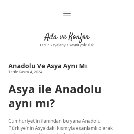
menüyü
Anasayfa
aç
Gizlilik Politikası
Ada ve Konfor
Yasal Uyarı
Tatil hikayeleriyle keyifli yolculuk!
Hakkımızda
Anadolu Ve Asya Aynı Mı
Tarih: Kasım 4, 2024
Asya ile Anadolu
aynı mı?
Cumhuriyet’in ilanından bu yana Anadolu,
Türkiye’nin Asya’daki kısmıyla eşanlamlı olarak