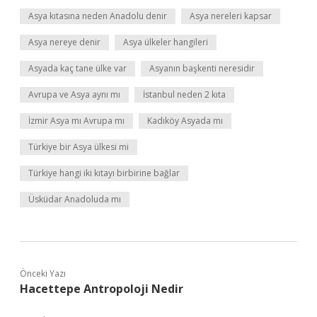
Asya kıtasına neden Anadolu denir
Asya nereleri kapsar
Asya nereye denir
Asya ülkeler hangileri
Asyada kaç tane ülke var
Asyanın başkenti neresidir
Avrupa ve Asya aynı mı
İstanbul neden 2 kıta
İzmir Asya mı Avrupa mı
Kadıköy Asyada mı
Türkiye bir Asya ülkesi mi
Türkiye hangi iki kıtayı birbirine bağlar
Üsküdar Anadoluda mı
Önceki Yazı
Hacettepe Antropoloji Nedir