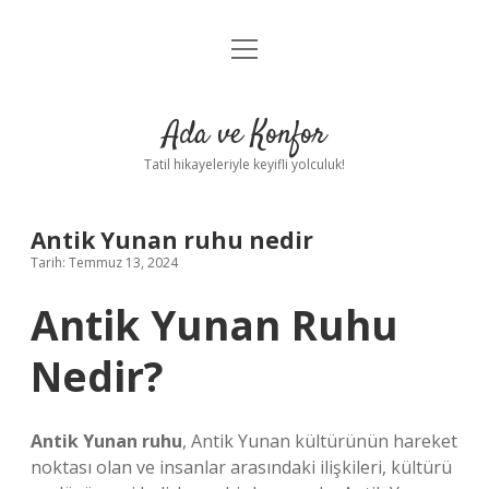
menüyü
Anasayfa
aç
Gizlilik Politikası
Ada ve Konfor
Yasal Uyarı
Tatil hikayeleriyle keyifli yolculuk!
Hakkımızda
Antik Yunan ruhu nedir
Tarih: Temmuz 13, 2024
Antik Yunan Ruhu
Nedir?
Antik Yunan ruhu
, Antik Yunan kültürünün hareket
noktası olan ve insanlar arasındaki ilişkileri, kültürü