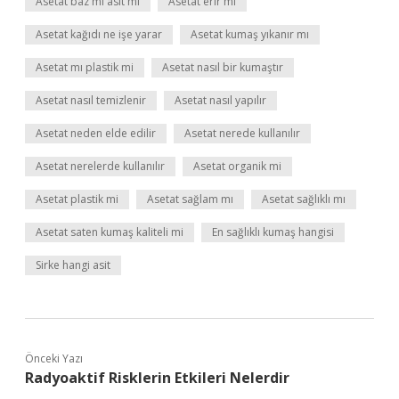
Asetat baz mı asit mi
Asetat erir mi
Asetat kağıdı ne işe yarar
Asetat kumaş yıkanır mı
Asetat mı plastik mi
Asetat nasıl bir kumaştır
Asetat nasıl temizlenir
Asetat nasıl yapılır
Asetat neden elde edilir
Asetat nerede kullanılır
Asetat nerelerde kullanılır
Asetat organik mi
Asetat plastik mi
Asetat sağlam mı
Asetat sağlıklı mı
Asetat saten kumaş kaliteli mi
En sağlıklı kumaş hangisi
Sirke hangi asit
Önceki Yazı
Radyoaktif Risklerin Etkileri Nelerdir