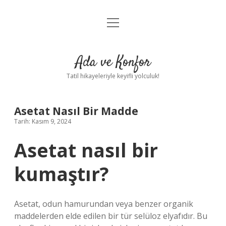
menüyü
Anasayfa
aç
Gizlilik Politikası
Ada ve Konfor
Yasal Uyarı
Tatil hikayeleriyle keyifli yolculuk!
Hakkımızda
Asetat Nasıl Bir Madde
Tarih: Kasım 9, 2024
Asetat nasıl bir
kumaştır?
Asetat, odun hamurundan veya benzer organik
maddelerden elde edilen bir tür selüloz elyafıdır. Bu