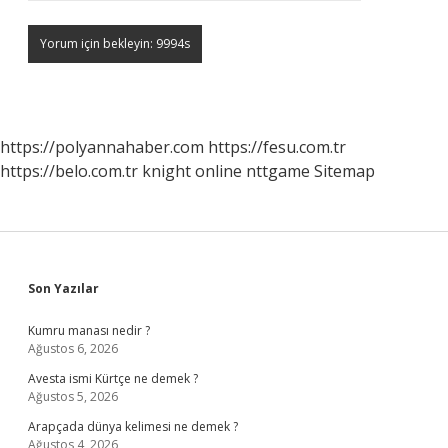
https://polyannahaber.com
https://fesu.com.tr
https://belo.com.tr
knight online
nttgame
Sitemap
Sidebar
Son Yazılar
Kumru manası nedir ?
Ağustos 6, 2026
Avesta ismi Kürtçe ne demek ?
Ağustos 5, 2026
Arapçada dünya kelimesi ne demek ?
Ağustos 4, 2026