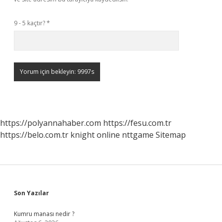
9 - 5 kaçtır?
*
https://polyannahaber.com
https://fesu.com.tr
https://belo.com.tr
knight online
nttgame
Sitemap
Sidebar
Son Yazılar
Kumru manası nedir ?