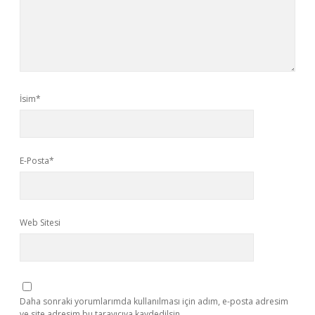
İsim*
E-Posta*
Web Sitesi
Daha sonraki yorumlarımda kullanılması için adım, e-posta adresim
ve site adresim bu tarayıcıya kaydedilsin.