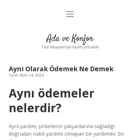
menüyü
Anasayfa
aç
Gizlilik Politikası
Ada ve Konfor
Yasal Uyarı
Tatil hikayeleriyle keyifli yolculuk!
Hakkımızda
Ayni Olarak Ödemek Ne Demek
Tarih: Ekim 24, 2024
Aynı ödemeler
nelerdir?
Ayni yardım, şirketlerin çalışanlarına sağladığı
doğrudan nakit yardımı olmayan bir yardımdır; bir