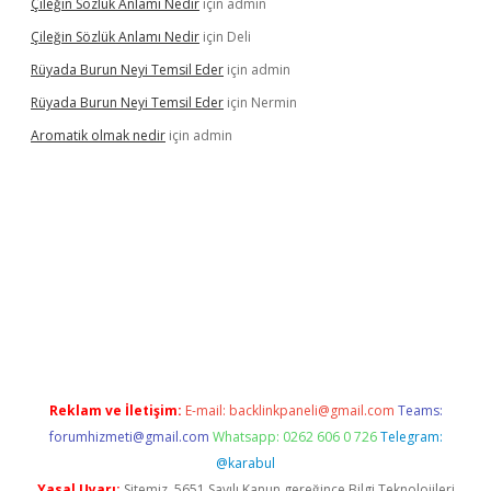
Çileğin Sözlük Anlamı Nedir
için
admin
Çileğin Sözlük Anlamı Nedir
için
Deli
Rüyada Burun Neyi Temsil Eder
için
admin
Rüyada Burun Neyi Temsil Eder
için
Nermin
Aromatik olmak nedir
için
admin
 bet güncel giriş
Reklam ve İletişim:
E-mail:
backlinkpaneli@gmail.com
Teams:
forumhizmeti@gmail.com
Whatsapp: 0262 606 0 726
Telegram:
@karabul
Yasal Uyarı:
Sitemiz, 5651 Sayılı Kanun gereğince Bilgi Teknolojileri