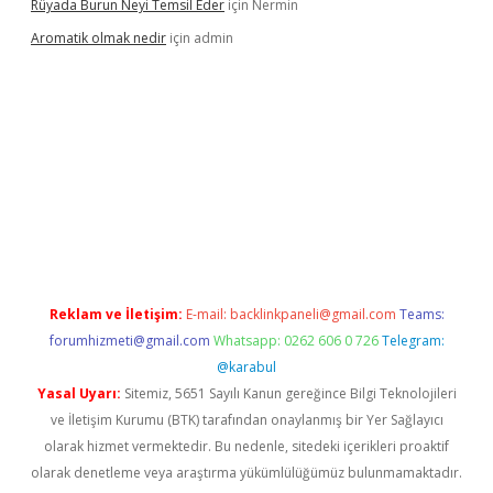
Rüyada Burun Neyi Temsil Eder
için
Nermin
Aromatik olmak nedir
için
admin
a bet güncel giriş
Reklam ve İletişim:
E-mail:
backlinkpaneli@gmail.com
Teams:
forumhizmeti@gmail.com
Whatsapp: 0262 606 0 726
Telegram:
@karabul
Yasal Uyarı:
Sitemiz, 5651 Sayılı Kanun gereğince Bilgi Teknolojileri
ve İletişim Kurumu (BTK) tarafından onaylanmış bir Yer Sağlayıcı
olarak hizmet vermektedir. Bu nedenle, sitedeki içerikleri proaktif
olarak denetleme veya araştırma yükümlülüğümüz bulunmamaktadır.