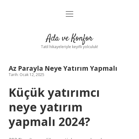
menüyü
Anasayfa
aç
Gizlilik Politikası
Ada ve Konfor
Yasal Uyarı
Tatil hikayeleriyle keyifli yolculuk!
Hakkımızda
Az Parayla Neye Yatırım Yapmalı
Tarih: Ocak 12, 2025
Küçük yatırımcı
neye yatırım
yapmalı 2024?