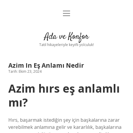
menüyü
Anasayfa
aç
Gizlilik Politikası
Ada ve Konfor
Yasal Uyarı
Tatil hikayeleriyle keyifli yolculuk!
Hakkımızda
Azim In Eş Anlamı Nedir
Tarih: Ekim 23, 2024
Azim hırs eş anlamlı
mı?
Hırs, başarmak istediğin şey için başkalarına zarar
verebilmek anlamına gelir ve kararlılık, başkalarına