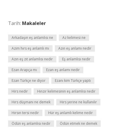
Tarih:
Makaleler
Arkadaşın eş anlamlısı ne
Az kelimesi ne
Azim hırs eş anlamlı mı
Azın eş anlamı nedir
Azın eş zıt anlamlısı nedir
Eş anlamlısı nedir
Ezan Arapça mı
Ezan eş anlamı nedir
Ezan Türkçe ne diyor
Ezanı kim Türkçe yaptı
Hirs nedir
Hınzır kelimesinin eş anlamlısı nedir
Hırs düşmanı ne demek
Hırs yerine ne kullanılır
Hırsın tersi nedir
Hür eş anlamlı kelime nedir
Ödün eş anlamlısı nedir
Ödün etmek ne demek