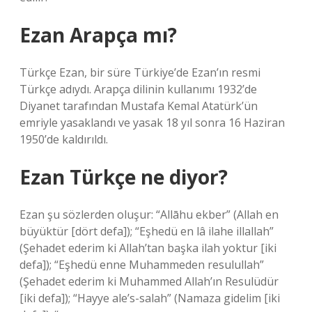
Ezan Arapça mı?
Türkçe Ezan, bir süre Türkiye’de Ezan’ın resmi
Türkçe adıydı. Arapça dilinin kullanımı 1932’de
Diyanet tarafından Mustafa Kemal Atatürk’ün
emriyle yasaklandı ve yasak 18 yıl sonra 16 Haziran
1950’de kaldırıldı.
Ezan Türkçe ne diyor?
Ezan şu sözlerden oluşur: “Allāhu ekber” (Allah en
büyüktür [dört defa]); “Eşhedü en lâ ilahe illallah”
(Şehadet ederim ki Allah’tan başka ilah yoktur [iki
defa]); “Eşhedü enne Muhammeden resulullah”
(Şehadet ederim ki Muhammed Allah’ın Resulüdür
[iki defa]); “Hayye ale’s-salah” (Namaza gidelim [iki