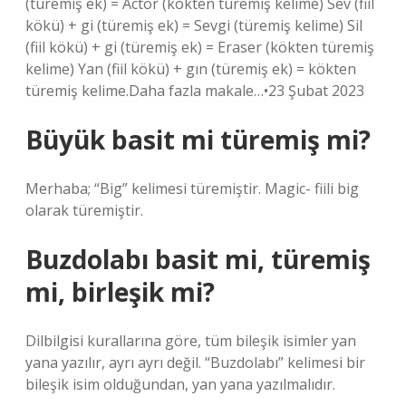
(türemiş ek) = Actor (kökten türemiş kelime) Sev (fiil
kökü) + gi (türemiş ek) = Sevgi (türemiş kelime) Sil
(fiil kökü) + gi (türemiş ek) = Eraser (kökten türemiş
kelime) Yan (fiil kökü) + gın (türemiş ek) = kökten
türemiş kelime.Daha fazla makale…•23 Şubat 2023
Büyük basit mi türemiş mi?
Merhaba; “Big” kelimesi türemiştir. Magic- fiili big
olarak türemiştir.
Buzdolabı basit mi, türemiş
mi, birleşik mi?
Dilbilgisi kurallarına göre, tüm bileşik isimler yan
yana yazılır, ayrı ayrı değil. “Buzdolabı” kelimesi bir
bileşik isim olduğundan, yan yana yazılmalıdır.