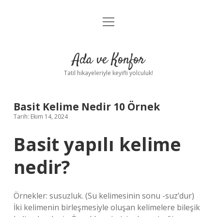
menüyü
Anasayfa
aç
Gizlilik Politikası
Ada ve Konfor
Yasal Uyarı
Tatil hikayeleriyle keyifli yolculuk!
Hakkımızda
Basit Kelime Nedir 10 Örnek
Tarih: Ekim 14, 2024
Basit yapılı kelime
nedir?
Örnekler: susuzluk. (Su kelimesinin sonu -suz’dur)
İki kelimenin birleşmesiyle oluşan kelimelere bileşik