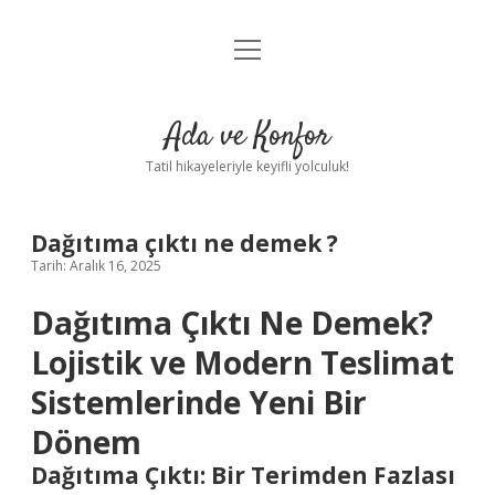
menüyü
Anasayfa
aç
Gizlilik Politikası
Ada ve Konfor
Yasal Uyarı
Tatil hikayeleriyle keyifli yolculuk!
Hakkımızda
Dağıtıma çıktı ne demek ?
Tarih: Aralık 16, 2025
Dağıtıma Çıktı Ne Demek?
Lojistik ve Modern Teslimat
Sistemlerinde Yeni Bir
Dönem
Dağıtıma Çıktı: Bir Terimden Fazlası