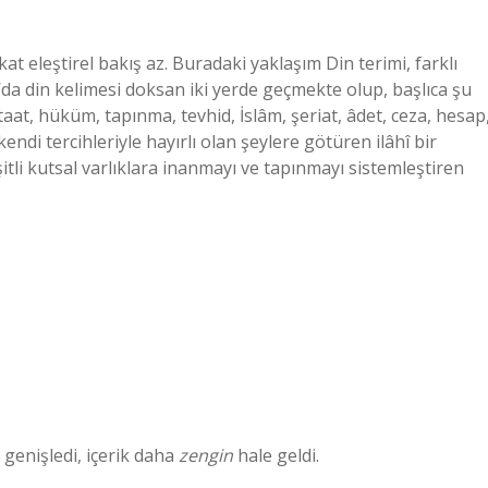
 fakat eleştirel bakış az. Buradaki yaklaşım Din terimi, farklı
n’da din kelimesi doksan iki yerde geçmekte olup, başlıca şu
aat, hüküm, tapınma, tevhid, İslâm, şeriat, âdet, ceza, hesap
 kendi tercihleriyle hayırlı olan şeylere götüren ilâhî bir
itli kutsal varlıklara inanmayı ve tapınmayı sistemleştiren
genişledi, içerik daha
zengin
hale geldi.