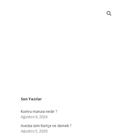
Sidebar
Son Yazılar
grand opera bet günce
Kumru manası nedir ?
Ağustos 6, 2026
Avesta ismi Kürtçe ne demek ?
Ağustos 5, 2026