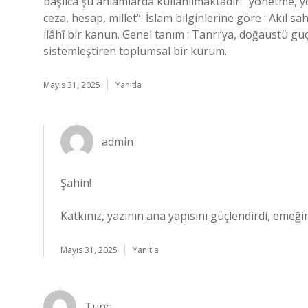
başlıca şu anlamlarda kullanılmaktadır: “yönetme, yö
ceza, hesap, millet”. İslam bilginlerine göre : Akıl sa
ilâhî bir kanun. Genel tanım : Tanrı’ya, doğaüstü güç
sistemleştiren toplumsal bir kurum.
Mayıs 31, 2025
Yanıtla
admin
Şahin!
Katkınız, yazının
ana yapısını
güçlendirdi, emeğin
Mayıs 31, 2025
Yanıtla
Tunç