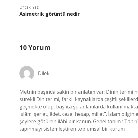
Önceki Yazı
Asimetrik görüntü nedir
10 Yorum
Dilek
Metnin başında sakin bir anlatım var; Dinin terimi ne
sürekli Din terimi, farklı kaynaklarda çeşitli şekille
geçmekte olup, başlıca şu anlamlarda kullanılmaktad
İslâm, şeriat, âdet, ceza, hesap, millet”. İslam bilginl
şeylere götüren ilâhî bir kanun. Genel tanım : Tanrı’
tapınmayı sistemleştiren toplumsal bir kurum.