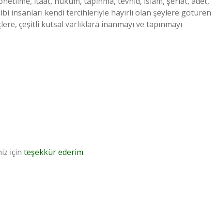
netilme, itaat, hüküm, tapınma, tevhid, İslâm, şeriat, âdet,
hibi insanları kendi tercihleriyle hayırlı olan şeylere götüren
lere, çeşitli kutsal varlıklara inanmayı ve tapınmayı
iz için
teşekkür ederim
.