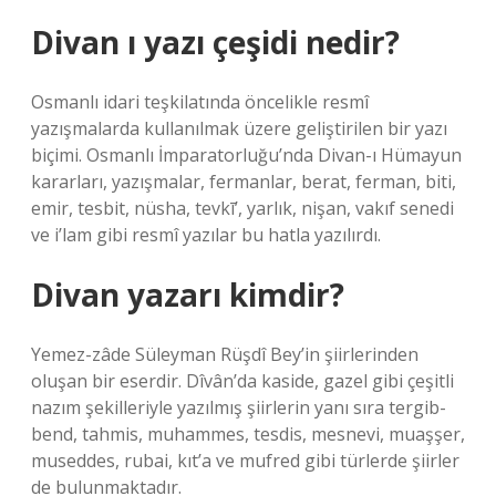
Divan ı yazı çeşidi nedir?
Osmanlı idari teşkilatında öncelikle resmî
yazışmalarda kullanılmak üzere geliştirilen bir yazı
biçimi. Osmanlı İmparatorluğu’nda Divan-ı Hümayun
kararları, yazışmalar, fermanlar, berat, ferman, biti,
emir, tesbit, nüsha, tevkī’, yarlık, nişan, vakıf senedi
ve i’lam gibi resmî yazılar bu hatla yazılırdı.
Divan yazarı kimdir?
Yemez-zâde Süleyman Rüşdî Bey’in şiirlerinden
oluşan bir eserdir. Dîvân’da kaside, gazel gibi çeşitli
nazım şekilleriyle yazılmış şiirlerin yanı sıra tergib-
bend, tahmis, muhammes, tesdis, mesnevi, muaşşer,
museddes, rubai, kıt’a ve mufred gibi türlerde şiirler
de bulunmaktadır.