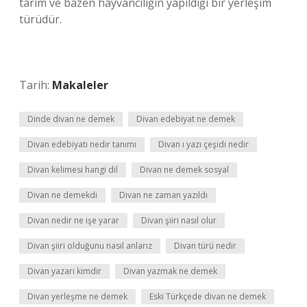
tarım ve bazen hayvancılığın yapıldığı bir yerleşim
türüdür.
Tarih:
Makaleler
Dinde divan ne demek
Divan edebiyat ne demek
Divan edebiyatı nedir tanımı
Divan ı yazı çeşidi nedir
Divan kelimesi hangi dil
Divan ne demek sosyal
Divan ne demekdi
Divan ne zaman yazıldı
Divan nedir ne işe yarar
Divan şiiri nasıl olur
Divan şiiri olduğunu nasıl anlarız
Divan türü nedir
Divan yazarı kimdir
Divan yazmak ne demek
Divan yerleşme ne demek
Eski Türkçede divan ne demek