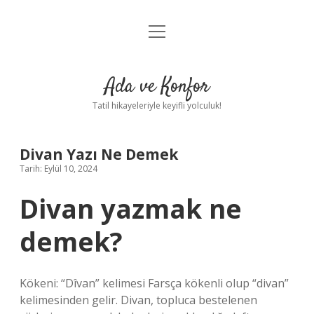
menüyü
Anasayfa
aç
Gizlilik Politikası
Ada ve Konfor
Yasal Uyarı
Tatil hikayeleriyle keyifli yolculuk!
Hakkımızda
Divan Yazı Ne Demek
Tarih: Eylül 10, 2024
Divan yazmak ne
demek?
Kökeni: “Dîvan” kelimesi Farsça kökenli olup “divan”
kelimesinden gelir. Divan, topluca bestelenen