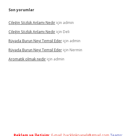
Son yorumlar
Çileğin Sözlük Anlamı Nedir
için
admin
Çileğin Sözlük Anlamı Nedir
için
Deli
Rüyada Burun Neyi Temsil Eder
için
admin
Rüyada Burun Neyi Temsil Eder
için
Nermin
Aromatik olmak nedir
için
admin
bet güncel giriş
Reklam ve İletişim:
E-mail:
backlinkpaneli@gmail.com
Teams: