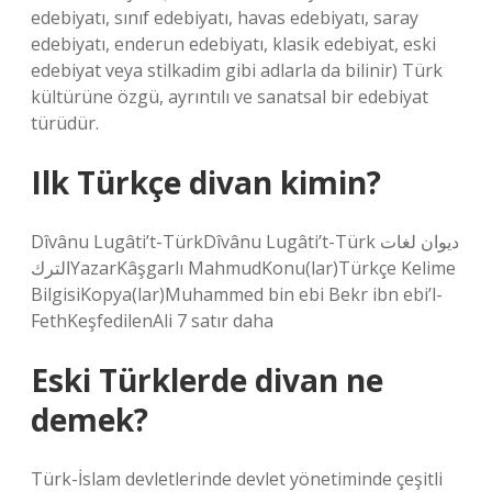
edebiyatı, sınıf edebiyatı, havas edebiyatı, saray
edebiyatı, enderun edebiyatı, klasik edebiyat, eski
edebiyat veya stilkadim gibi adlarla da bilinir) Türk
kültürüne özgü, ayrıntılı ve sanatsal bir edebiyat
türüdür.
Ilk Türkçe divan kimin?
Dîvânu Lugâti’t-TürkDîvânu Lugâti’t-Türk ديوان لغات
التركYazarKâşgarlı MahmudKonu(lar)Türkçe Kelime
BilgisiKopya(lar)Muhammed bin ebi Bekr ibn ebi’l-
FethKeşfedilenAli 7 satır daha
Eski Türklerde divan ne
demek?
Türk-İslam devletlerinde devlet yönetiminde çeşitli