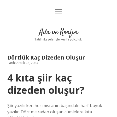
menüyü
Anasayfa
aç
Gizlilik Politikası
Ada ve Konfor
Yasal Uyarı
Tatil hikayeleriyle keyifli yolculuk!
Hakkımızda
Dörtlük Kaç Dizeden Oluşur
Tarih: Aralık 22, 2024
4 kıta şiir kaç
dizeden oluşur?
Şiir yazılırken her mısranın başındaki harf büyük
yazılır. Dört mısradan oluşan cümlelere kıta