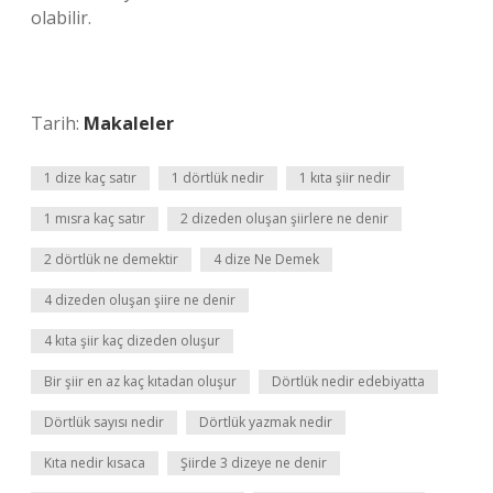
olabilir.
Tarih:
Makaleler
1 dize kaç satır
1 dörtlük nedir
1 kıta şiir nedir
1 mısra kaç satır
2 dizeden oluşan şiirlere ne denir
2 dörtlük ne demektir
4 dize Ne Demek
4 dizeden oluşan şiire ne denir
4 kıta şiir kaç dizeden oluşur
Bir şiir en az kaç kıtadan oluşur
Dörtlük nedir edebiyatta
Dörtlük sayısı nedir
Dörtlük yazmak nedir
Kıta nedir kısaca
Şiirde 3 dizeye ne denir