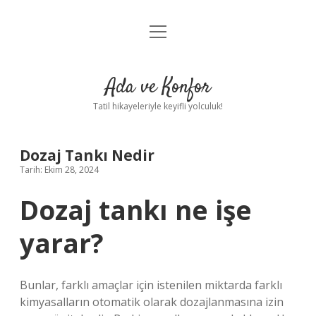
menüyü
Anasayfa
aç
Gizlilik Politikası
Ada ve Konfor
Yasal Uyarı
Tatil hikayeleriyle keyifli yolculuk!
Hakkımızda
Dozaj Tankı Nedir
Tarih: Ekim 28, 2024
Dozaj tankı ne işe
yarar?
Bunlar, farklı amaçlar için istenilen miktarda farklı
kimyasalların otomatik olarak dozajlanmasına izin