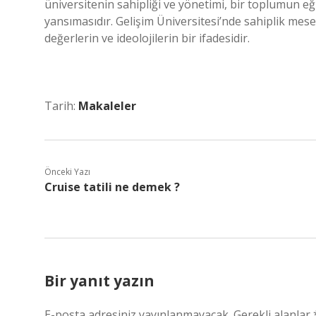
üniversitenin sahipliği ve yönetimi, bir toplumun eğ
yansımasıdır. Gelişim Üniversitesi’nde sahiplik mese
değerlerin ve ideolojilerin bir ifadesidir.
Tarih:
Makaleler
Önceki Yazı
Cruise tatili ne demek ?
Bir yanıt yazın
E-posta adresiniz yayınlanmayacak.
Gerekli alanlar