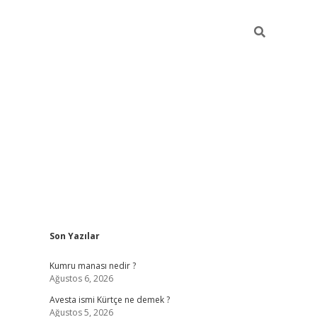
Sidebar
Son Yazılar
grand opera bet güncel
Kumru manası nedir ?
Ağustos 6, 2026
Avesta ismi Kürtçe ne demek ?
Ağustos 5, 2026