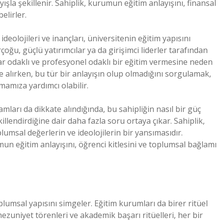
ışla şekillenir. Sahiplik, kurumun eğitim anlayışını, finansal
elirler.
 ideolojileri ve inançları, üniversitenin eğitim yapısını
çoğu, güçlü yatırımcılar ya da girişimci liderler tarafından
ar odaklı ve profesyonel odaklı bir eğitim vermesine neden
ele alırken, bu tür bir anlayışın olup olmadığını sorgulamak,
mamıza yardımcı olabilir.
nlamları da dikkate alındığında, bu sahipliğin nasıl bir güç
llendirdiğine dair daha fazla soru ortaya çıkar. Sahiplik,
umsal değerlerin ve ideolojilerin bir yansımasıdır.
mun eğitim anlayışını, öğrenci kitlesini ve toplumsal bağlamı
plumsal yapısını simgeler. Eğitim kurumları da birer ritüel
ezuniyet törenleri ve akademik başarı ritüelleri, her bir