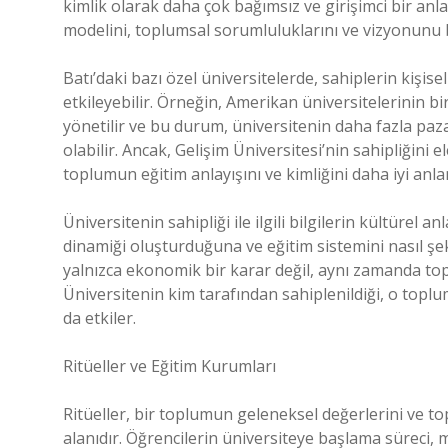
kimlik olarak daha çok bağımsız ve girişimci bir anlay
modelini, toplumsal sorumluluklarını ve vizyonunu b
Batı’daki bazı özel üniversitelerde, sahiplerin kişisel
etkileyebilir. Örneğin, Amerikan üniversitelerinin bir
yönetilir ve bu durum, üniversitenin daha fazla paz
olabilir. Ancak, Gelişim Üniversitesi’nin sahipliğini 
toplumun eğitim anlayışını ve kimliğini daha iyi anla
Üniversitenin sahipliği ile ilgili bilgilerin kültürel a
dinamiği oluşturduğuna ve eğitim sistemini nasıl şeki
yalnızca ekonomik bir karar değil, aynı zamanda topl
Üniversitenin kim tarafından sahiplenildiği, o toplu
da etkiler.
Ritüeller ve Eğitim Kurumları
Ritüeller, bir toplumun geleneksel değerlerini ve to
alanıdır. Öğrencilerin üniversiteye başlama süreci, m