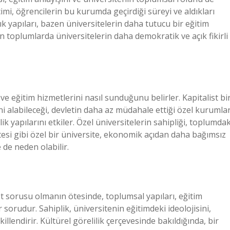
çimi, öğrencilerin bu kurumda geçirdiği süreyi ve aldıkları
ık yapıları, bazen üniversitelerin daha tutucu bir eğitim
toplumlarda üniversitelerin daha demokratik ve açık fikirli
ve eğitim hizmetlerini nasıl sunduğunu belirler. Kapitalist bi
ni alabileceği, devletin daha az müdahale ettiği özel kurumla
k yapılarını etkiler. Özel üniversitelerin sahipliği, toplumdak
itesi gibi özel bir üniversite, ekonomik açıdan daha bağımsız
 de neden olabilir.
yet sorusu olmanın ötesinde, toplumsal yapıları, eğitim
 sorudur. Sahiplik, üniversitenin eğitimdeki ideolojisini,
llendirir. Kültürel görelilik çerçevesinde bakıldığında, bir