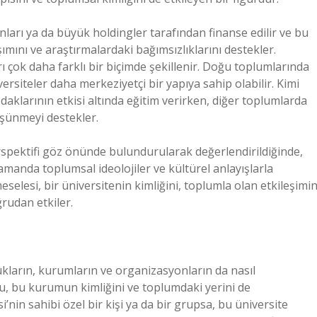
anları ya da büyük holdingler tarafından finanse edilir ve bu
mını ve araştırmalardaki bağımsızlıklarını destekler.
ı çok daha farklı bir biçimde şekillenir. Doğu toplumlarında
iversiteler daha merkeziyetçi bir yapıya sahip olabilir. Kimi
 odaklarının etkisi altında eğitim verirken, diğer toplumlarda
üşünmeyi destekler.
perspektifi göz önünde bulundurularak değerlendirildiğinde,
zamanda toplumsal ideolojiler ve kültürel anlayışlarla
eselesi, bir üniversitenin kimliğini, toplumla olan etkileşimin
rudan etkiler.
ukların, kurumların ve organizasyonların da nasıl
usu, bu kurumun kimliğini ve toplumdaki yerini de
nin sahibi özel bir kişi ya da bir grupsa, bu üniversite