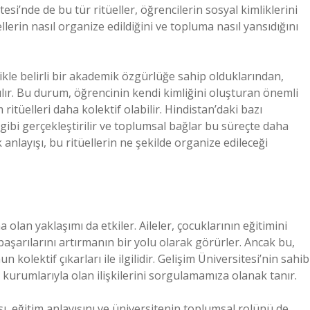
esi’nde de bu tür ritüeller, öğrencilerin sosyal kimliklerini
llerin nasıl organize edildiğini ve topluma nasıl yansıdığını
likle belirli bir akademik özgürlüğe sahip olduklarından,
ılır. Bu durum, öğrencinin kendi kimliğini oluşturan önemli
m ritüelleri daha kolektif olabilir. Hindistan’daki bazı
 gibi gerçekleştirilir ve toplumsal bağlar bu süreçte daha
 anlayışı, bu ritüellerin ne şekilde organize edileceği
 olan yaklaşımı da etkiler. Aileler, çocuklarının eğitimini
aşarılarını artırmanın bir yolu olarak görürler. Ancak bu,
kolektif çıkarları ile ilgilidir. Gelişim Üniversitesi’nin sahib
m kurumlarıyla olan ilişkilerini sorgulamamıza olanak tanır.
sı, eğitim anlayışını ve üniversitenin toplumsal rolünü de