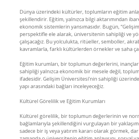
Dünya üzerindeki kültürler, toplumların eğitim anlay
şekillendirir. Eğitim, yalnızca bilgi aktarımından ib
ekonomik sistemlerin yansımasıdır. Bugün, “Gelişim 
perspektifle ele alarak, üniversitenin sahipliği ve 
çalışacağız. Bu yolculukta, ritüeller, semboller, akr
kavramlarla, farklı kültürlerden örnekler ve saha ça
Eğitim kurumları, bir toplumun değerlerini, inançların
sahipliği yalnızca ekonomik bir mesele değil, toplums
ifadesidir. Gelişim Üniversitesi’nin sahipliği üzerin
yapı arasındaki bağları inceleyeceğiz.
Kültürel Görelilik ve Eğitim Kurumları
Kültürel görelilik, bir toplumun değerlerinin ve no
bağlamlarıyla şekillendiğini vurgulayan bir yaklaşımdı
sadece bir iş veya yatırım kararı olarak görmek, dar 
zamanda o üniversitenin eğitim anlayışını, sosyal yap