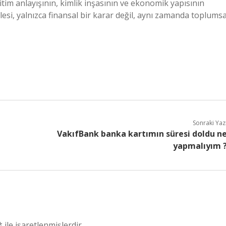
itim anlayışının, kimlik inşasının ve ekonomik yapısının
lesi, yalnızca finansal bir karar değil, aynı zamanda toplumsa
Sonraki Yaz
VakıfBank banka kartımın süresi doldu n
yapmalıyım 
*
ile işaretlenmişlerdir