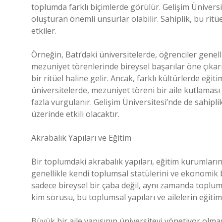
toplumda farklı biçimlerde görülür. Gelişim Üniversit
oluşturan önemli unsurlar olabilir. Sahiplik, bu ritüe
etkiler.
Örneğin, Batı’daki üniversitelerde, öğrenciler genel
mezuniyet törenlerinde bireysel başarılar öne çıkar
bir ritüel haline gelir. Ancak, farklı kültürlerde eğiti
üniversitelerde, mezuniyet töreni bir aile kutlaması
fazla vurgulanır. Gelişim Üniversitesi’nde de sahiplik
üzerinde etkili olacaktır.
Akrabalık Yapıları ve Eğitim
Bir toplumdaki akrabalık yapıları, eğitim kurumlarına
genellikle kendi toplumsal statülerini ve ekonomik b
sadece bireysel bir çaba değil, aynı zamanda toplumun 
kim sorusu, bu toplumsal yapıları ve ailelerin eğiti
Büyük bir aile yapısının üniversiteyi yönetiyor olma