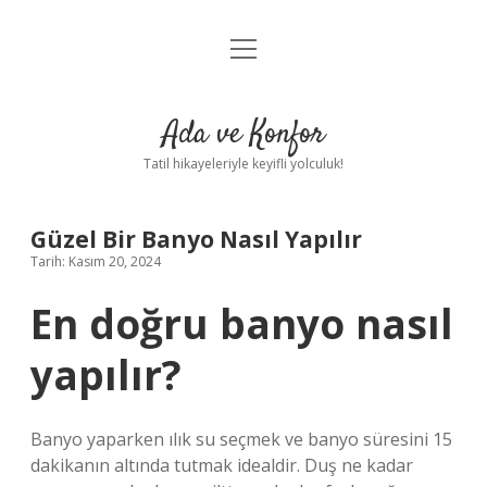
menüyü
Anasayfa
aç
Gizlilik Politikası
Ada ve Konfor
Yasal Uyarı
Tatil hikayeleriyle keyifli yolculuk!
Hakkımızda
Güzel Bir Banyo Nasıl Yapılır
Tarih: Kasım 20, 2024
En doğru banyo nasıl
yapılır?
Banyo yaparken ılık su seçmek ve banyo süresini 15
dakikanın altında tutmak idealdir. Duş ne kadar