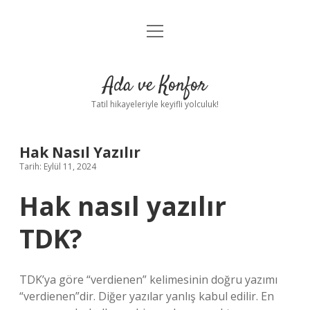
menüyü
Anasayfa
aç
Gizlilik Politikası
Ada ve Konfor
Yasal Uyarı
Tatil hikayeleriyle keyifli yolculuk!
Hakkımızda
Hak Nasıl Yazılır
Tarih: Eylül 11, 2024
Hak nasıl yazılır
TDK?
TDK’ya göre “verdienen” kelimesinin doğru yazımı
“verdienen”dir. Diğer yazılar yanlış kabul edilir. En