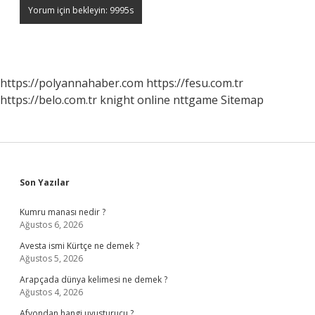
https://polyannahaber.com
https://fesu.com.tr
https://belo.com.tr
knight online
nttgame
Sitemap
Sidebar
Son Yazılar
Kumru manası nedir ?
Ağustos 6, 2026
Avesta ismi Kürtçe ne demek ?
Ağustos 5, 2026
Arapçada dünya kelimesi ne demek ?
Ağustos 4, 2026
Afyondan hangi uyusturucu ?