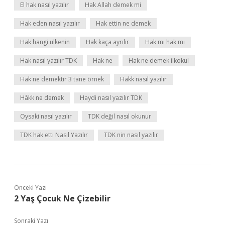
El hak nasıl yazılır
Hak Allah demek mi
Hak eden nasıl yazılır
Hak ettin ne demek
Hak hangi ülkenin
Hak kaça ayrılır
Hak mı hak mı
Hak nasıl yazılır TDK
Hak ne
Hak ne demek ilkokul
Hak ne demektir 3 tane örnek
Hakk nasıl yazılır
Hâkk ne demek
Haydi nasıl yazılır TDK
Oysaki nasıl yazılır
TDK değil nasıl okunur
TDK hak etti Nasıl Yazılır
TDK nin nasıl yazılır
Önceki Yazı
2 Yaş Çocuk Ne Çizebilir
Sonraki Yazı