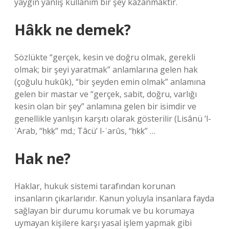
yaygın yanlış kullanım bir şey kazanmaktır.
Hâkk ne demek?
Sözlükte “gerçek, kesin ve doğru olmak, gerekli
olmak; bir şeyi yaratmak” anlamlarına gelen hak
(çoğulu hukūk), “bir şeyden emin olmak” anlamına
gelen bir mastar ve “gerçek, sabit, doğru, varlığı
kesin olan bir şey” anlamına gelen bir isimdir ve
genellikle yanlışın karşıtı olarak gösterilir (Lisânü ‘l-
ʿArab, “ḥḳḳ” md.; Tâcü’ l-ʿarûs, “ḥḳḳ” …
Hak ne?
Haklar, hukuk sistemi tarafından korunan
insanların çıkarlarıdır. Kanun yoluyla insanlara fayda
sağlayan bir durumu korumak ve bu korumaya
uymayan kişilere karşı yasal işlem yapmak gibi