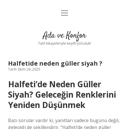
menüyü
Anasayfa
aç
Gizlilik Politikası
Ada ve Konfor
Yasal Uyarı
Tatil hikayeleriyle keyifli yolculuk!
Hakkımızda
Halfetide neden güller siyah ?
Tarih: Ekim 26, 2025
Halfeti’de Neden Güller
Siyah? Geleceğin Renklerini
Yeniden Düşünmek
Bazı sorular vardır ki, yanıtları sadece bugünü değil,
geleceği de şekillendirir. “Halfeti’de neden güller