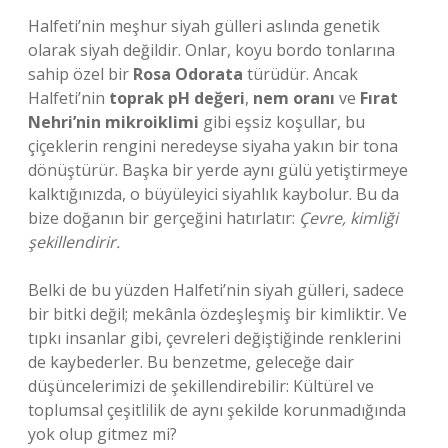
Halfeti’nin meşhur siyah gülleri aslında genetik
olarak siyah değildir. Onlar, koyu bordo tonlarına
sahip özel bir
Rosa Odorata
türüdür. Ancak
Halfeti’nin
toprak pH değeri
,
nem oranı
ve
Fırat
Nehri’nin mikroiklimi
gibi eşsiz koşullar, bu
çiçeklerin rengini neredeyse siyaha yakın bir tona
dönüştürür. Başka bir yerde aynı gülü yetiştirmeye
kalktığınızda, o büyüleyici siyahlık kaybolur. Bu da
bize doğanın bir gerçeğini hatırlatır:
Çevre, kimliği
şekillendirir.
Belki de bu yüzden Halfeti’nin siyah gülleri, sadece
bir bitki değil; mekânla özdeşleşmiş bir kimliktir. Ve
tıpkı insanlar gibi, çevreleri değiştiğinde renklerini
de kaybederler. Bu benzetme, geleceğe dair
düşüncelerimizi de şekillendirebilir: Kültürel ve
toplumsal çeşitlilik de aynı şekilde korunmadığında
yok olup gitmez mi?