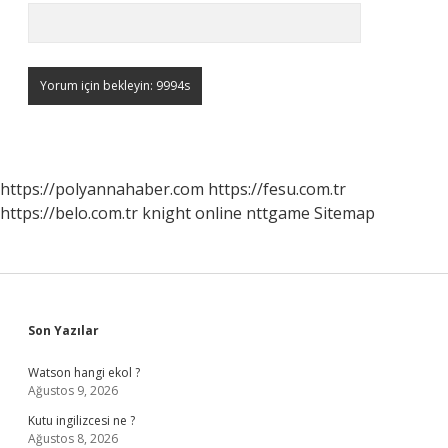
https://polyannahaber.com
https://fesu.com.tr
https://belo.com.tr
knight online
nttgame
Sitemap
Sidebar
Son Yazılar
Watson hangi ekol ?
Ağustos 9, 2026
Kutu ingilizcesi ne ?
Ağustos 8, 2026