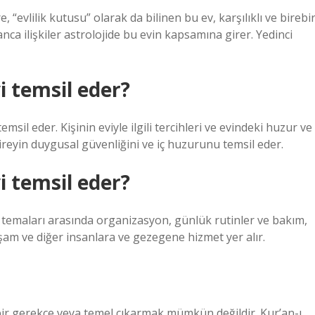
e, “evlilik kutusu” olarak da bilinen bu ev, karşılıklı ve birebi
anca ilişkiler astrolojide bu evin kapsamına girer. Yedinci
 temsil eder?
sil eder. Kişinin eviyle ilgili tercihleri ​​ve evindeki huzur ve
bireyin duygusal güvenliğini ve iç huzurunu temsil eder.
 temsil eder?
 ev temaları arasında organizasyon, günlük rutinler ve bakım,
şam ve diğer insanlara ve gezegene hizmet yer alır.
 bir gerekçe veya temel çıkarmak mümkün değildir. Kur’an-ı