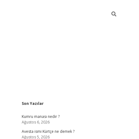
Sidebar
Son Yazılar
grand opera bet güncel giriş
Kumru manası nedir ?
Ağustos 6, 2026
Avesta ismi Kürtçe ne demek ?
Ağustos 5, 2026