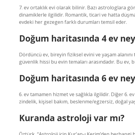
7. ev ortaklık evi olarak bilinir. Bazı astrologlara gör
dinamiklerle ilgilidir. Romantik, ticari ve hatta düşm
evdeki her gezegen farklı durumları temsil eder.
Doğum haritasında 4 ev neyi
Dördüncü ev, bireyin fiziksel evini ve yaşam alanını tem
güvenlik hissi bu evin temaları arasındadır. Bu ev, 
Doğum haritasında 6 ev neyi
6. ev tamamen hizmet ve sağlıkla ilgilidir. Diğer 6.
zindelik, kişisel bakım, beslenme/egzersiz, doğal ya
Kuranda astroloji var mı?
Öztürk, “Astroloji için Kur’an-ı Kerim’den herhangi