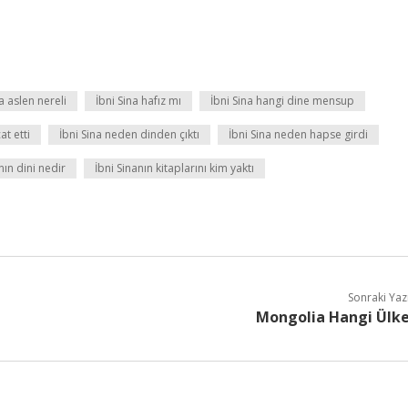
a aslen nereli
İbni Sina hafız mı
İbni Sina hangi dine mensup
at etti
İbni Sina neden dinden çıktı
İbni Sina neden hapse girdi
nın dini nedir
İbni Sinanın kitaplarını kim yaktı
Sonraki Yaz
Mongolia Hangi Ülk