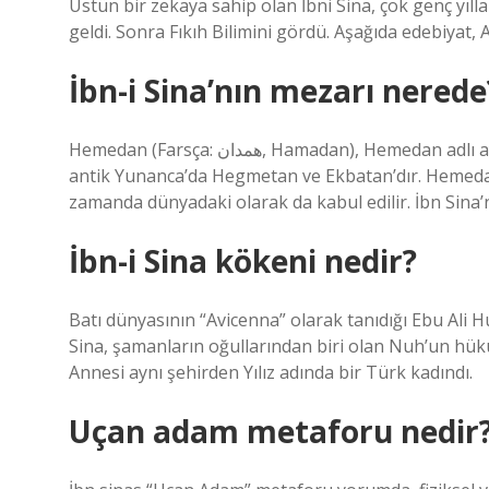
Üstün bir zekaya sahip olan İbni Sina, çok genç yılla
geldi. Sonra Fıkıh Bilimini gördü. Aşağıda edebiyat, 
İbn-i Sina’nın mezarı nerede
Hemedan (Farsça: همدان, Hamadan), Hemedan adlı aynı eyaletin kentsel idari merkezi. Şehrin eski Farsça adı
antik Yunanca’da Hegmetan ve Ekbatan’dır. Hemedan, 
zamanda dünyadaki olarak da kabul edilir. İbn Sina’
İbn-i Sina kökeni nedir?
Batı dünyasının “Avicenna” olarak tanıdığı Ebu Ali
Sina, şamanların oğullarından biri olan Nuh’un hükü
Annesi aynı şehirden Yılız adında bir Türk kadındı.
Uçan adam metaforu nedir