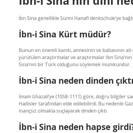
İbn-i Sina’nın dini ne
İbn Sina genellikle Sünni Hanafi denkschule’ye bağlı
İbn-i Sina Kürt müdür?
Bunun en önemli kanıtı, annesinin ve babasının ait 
yürütülen araştırmalar ve araştırmalar Ibn Sina’nın
Sina’nın bir Türk olduğunu söylemek mümkündür.
İbn-i Sina neden dinden çıkt
İmam Ghazali’ye (1058-1111) göre, doğru bilgiler sad
Hadisler tarafından elde edilebilirdi. Bu nedenle Ga
inançsız olmakla suçlayarak dinden çıktı.
İbn-i Sina neden hapse girdi