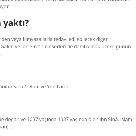
üyor.
m yaktı?
rden veya kimyasallarla tedavi edilebilecek diğer
Galen ve İbn Sina’nın eserleri de dahil olmak üzere günün
.
nibn Sina / Ölüm ve Yer Tarihi
 doğan ve 1037 yaşında 1037 yaşında ölen İbn Sînâ, İslam
han) …