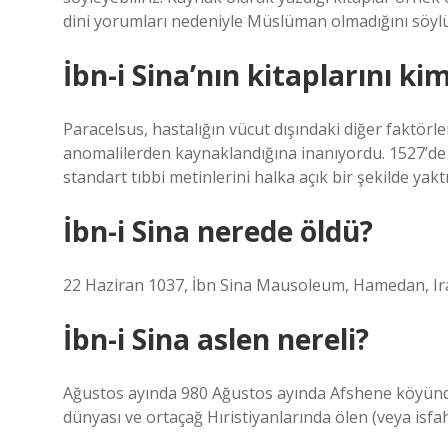
dini yorumları nedeniyle Müslüman olmadığını söyl
İbn-i Sina’nın kitaplarını ki
Paracelsus, hastalığın vücut dışındaki diğer faktörle
anomalilerden kaynaklandığına inanıyordu. 1527’de 
standart tıbbi metinlerini halka açık bir şekilde yaktı
İbn-i Sina nerede öldü?
22 Haziran 1037, İbn Sina Mausoleum, Hamedan, Ira
İbn-i Sina aslen nereli?
Ağustos ayında 980 Ağustos ayında Afshene köyünde
dünyası ve ortaçağ Hıristiyanlarında ölen (veya isfa