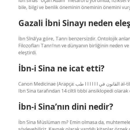
İbn sinas “Uçan Adam” metaforu yorumda, fiziksel v
bile, bilgi ve benlik öneminin öneminin önemini vur
Gazali İbni Sinayı neden eleş
İbn Sînâ’ya göre, Tanrı benzersizdir. Ontolojik anla
Filozofları Tanrı’nın ve dünyanın birliğinin neden 
eleştirdi.
İbn-i Sina ne icat etti?
Canon Medicinae (Arapça: القانون في ا ا ا ا ا ا طب al-tiBb “Tıp Yasası” veya “Tıpta Yasa”) Batı’da Avicenna olarak,
Ibn Sina tarafından 14 ciltli tıbbi ansiklopedi olarak d
İbn-i Sina’nın dini nedir?
İbn Sina Müslüman mı? Emin olmasa da, muhtemelen
söyleyebiliriz. Kaynak olarak yazdığı kitaplar örnek o