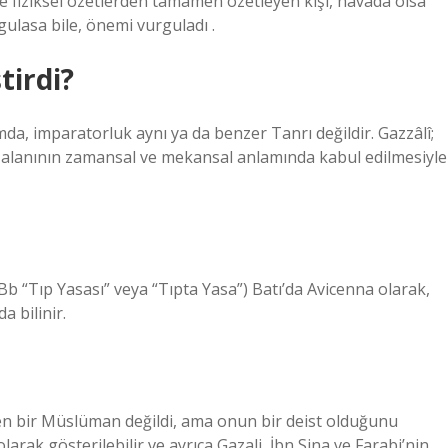
e fiziksel özetlerden tamamen özetleyen kişi, havada olsa
gulasa bile, önemi vurguladı .
tirdi?
mda, imparatorluk aynı ya da benzer Tanrı değildir. Gazzâlî;
ve alanının zamansal ve mekansal anlamında kabul edilmesiyle
a bilinir.
 bir Müslüman değildi, ama onun bir deist olduğunu
larak gösterilebilir ve ayrıca Gazali, İbn Sina ve Farabi’nin