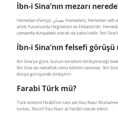
İbn-i Sina’nın mezarı nerede
Hemedan (Farsça: همدان, Hamadan), Hemedan adlı aynı eyaletin kentsel idari merkezi. Şehrin eski Farsça adı
antik Yunanca’da Hegmetan ve Ekbatan’dır. Hemedan, 
zamanda dünyadaki olarak da kabul edilir. İbn Sina’
İbn-i Sina’nın felsefi görüşü
İbn Sina’ya göre, bunun kendisini birleştireceği bede
İbn Sina da metafizik olma bilimini tanımlar. İbn Sina,
dünya görüşünde birleştirir.
Farabi Türk mü?
Türk kökenli fârâbî’nin tam adı Abu Nasr Muhamm
turkes, filozof Ebu Nasr al-Farâbî olarak bilinir.