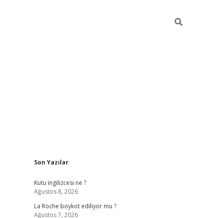
Sidebar
Son Yazılar
grand opera bet güncel
Kutu ingilizcesi ne ?
Ağustos 8, 2026
La Roche boykot ediliyor mu ?
Ağustos 7, 2026