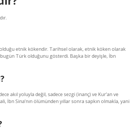
dir?
dır.
olduğu etnik kökendir. Tarihsel olarak, etnik köken olarak
 bugün Türk olduğunu gösterdi. Başka bir deyişle, İbn
ı?
ece akıl yoluyla değil, sadece sezgi (inanç) ve Kur’an ve
zali, İbn Sina’nın ölümünden yıllar sonra sapkın olmakla, yani
?