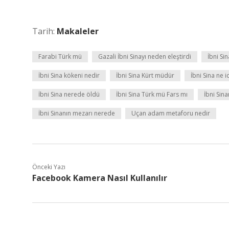
Tarih:
Makaleler
Farabi Türk mü
Gazali İbni Sinayı neden eleştirdi
İbni Sin
İbni Sina kökeni nedir
İbni Sina Kürt müdür
İbni Sina ne ic
İbni Sina nerede öldü
İbni Sina Türk mü Fars mı
İbni Sina
İbni Sinanın mezarı nerede
Uçan adam metaforu nedir
Önceki Yazı
Facebook Kamera Nasıl Kullanılır