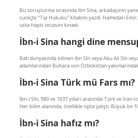
Bu soruşturma sırasında İbn Sina, arkadaşının yanı
süreçte “Tıp Hukuku” kitabını yazdı. Hamedan Emir; 
usta hapis cezasını kınadı.
İbn-i Sina hangi dine mensu
Batı dünyasında bilinen İbn Sîn veya Abu Ali Sîn veya
adamlarından Buhara von Özbekistan yakınlarında
İbn-i Sina Türk mü Fars mı?
İbn-i Sîn, 980 ve 1037 yılları arasında Türk ve İran c
Her bilim alanında, özellikle tıpta çalıştı. Büyük bir 
İbn-i Sina hafız mı?