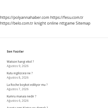
https://polyannahaber.com
https://fesu.com.tr
https://belo.com.tr
knight online
nttgame
Sitemap
Sidebar
Son Yazılar
Watson hangi ekol ?
Ağustos 9, 2026
Kutu ingilizcesi ne ?
Ağustos 8, 2026
La Roche boykot ediliyor mu ?
Ağustos 7, 2026
Kumru manası nedir ?
Ağustos 6, 2026
Avesta ismi Kürtçe ne demek ?