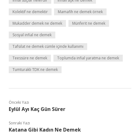
İnfial suçlar nelerdir
İnfiali aşk ne demek
Kolektif ne demektir
Mamafih ne demek örnek
Mukadder demek ne demek
Münferit ne demek
Sosyal infial ne demek
Tafsilat ne demek cümle içinde kullanımı
Teessüre ne demek
Toplumda infial yaratma ne demek
Tumturaklı TDK ne demek
Önceki Yazı
Eylül Ayı Kaç Gün Sürer
Sonraki Yazı
Katana Gibi Kadın Ne Demek