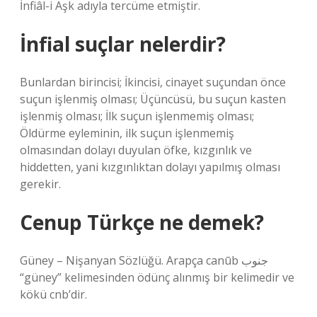
İnfiâl-i Aşk adıyla tercüme etmiştir.
İnfial suçlar nelerdir?
Bunlardan birincisi; İkincisi, cinayet suçundan önce
suçun işlenmiş olması; Üçüncüsü, bu suçun kasten
işlenmiş olması; İlk suçun işlenmemiş olması;
Öldürme eyleminin, ilk suçun işlenmemiş
olmasından dolayı duyulan öfke, kızgınlık ve
hiddetten, yani kızgınlıktan dolayı yapılmış olması
gerekir.
Cenup Türkçe ne demek?
Güney – Nişanyan Sözlüğü. Arapça canūb جنوب
“güney” kelimesinden ödünç alınmış bir kelimedir ve
kökü cnb’dir.