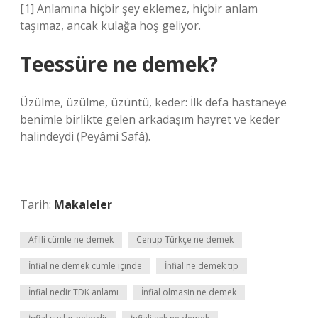
[1] Anlamına hiçbir şey eklemez, hiçbir anlam
taşımaz, ancak kulağa hoş geliyor.
Teessüre ne demek?
Üzülme, üzülme, üzüntü, keder: İlk defa hastaneye
benimle birlikte gelen arkadaşım hayret ve keder
halindeydi (Peyâmi Safâ).
Tarih:
Makaleler
Afilli cümle ne demek
Cenup Türkçe ne demek
İnfial ne demek cümle içinde
İnfial ne demek tıp
İnfial nedir TDK anlamı
İnfial olmasin ne demek