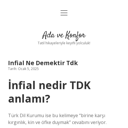
menüyü
Anasayfa
aç
Gizlilik Politikası
Ada ve Konfor
Yasal Uyarı
Tatil hikayeleriyle keyifli yolculuk!
Hakkımızda
Infial Ne Demektir Tdk
Tarih: Ocak 5, 2025
İnfial nedir TDK
anlamı?
Türk Dil Kurumu ise bu kelimeye “birine karşı
kırgınlık, kin ve öfke duymak” cevabını veriyor.