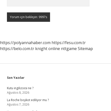
https://polyannahaber.com
https://fesu.com.tr
https://belo.com.tr
knight online
nttgame
Sitemap
Sidebar
Son Yazılar
Kutu ingilizcesi ne ?
Ağustos 8, 2026
La Roche boykot ediliyor mu ?
Ağustos 7, 2026