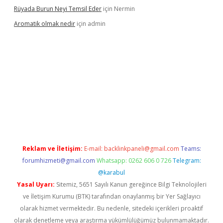
Rüyada Burun Neyi Temsil Eder
için
Nermin
Aromatik olmak nedir
için
admin
a bet güncel giriş
Reklam ve İletişim:
E-mail:
backlinkpaneli@gmail.com
Teams:
forumhizmeti@gmail.com
Whatsapp: 0262 606 0 726
Telegram:
@karabul
Yasal Uyarı:
Sitemiz, 5651 Sayılı Kanun gereğince Bilgi Teknolojileri
ve İletişim Kurumu (BTK) tarafından onaylanmış bir Yer Sağlayıcı
olarak hizmet vermektedir. Bu nedenle, sitedeki içerikleri proaktif
olarak denetleme veya araştırma yükümlülüğümüz bulunmamaktadır.