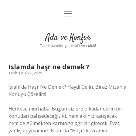
menüyü
Anasayfa
aç
Gizlilik Politikası
Ada ve Konfor
Yasal Uyarı
Tatil hikayeleriyle keyifli yolculuk!
Hakkımızda
Islamda haşr ne demek ?
Tarih: Eylül 27, 2025
İslam’da Haşr Ne Demek? Haydi Gelin, Biraz Mizahla
Konuyu Çözelim!
Herkese merhaba! Bugün sizlere o kadar derin bir
konudan bahsedeceğiz ki, hem aklınız karışacak
hem de gülmekten karnınıza ağrılar girecek. Evet,
yanlış duymadınız! İslam’da “Haşr” kavramını