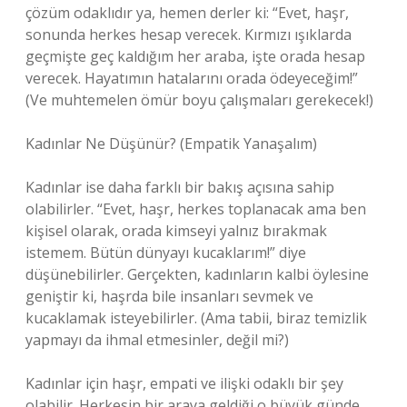
çözüm odaklıdır ya, hemen derler ki: “Evet, haşr,
sonunda herkes hesap verecek. Kırmızı ışıklarda
geçmişte geç kaldığım her araba, işte orada hesap
verecek. Hayatımın hatalarını orada ödeyeceğim!”
(Ve muhtemelen ömür boyu çalışmaları gerekecek!)
Kadınlar Ne Düşünür? (Empatik Yanaşalım)
Kadınlar ise daha farklı bir bakış açısına sahip
olabilirler. “Evet, haşr, herkes toplanacak ama ben
kişisel olarak, orada kimseyi yalnız bırakmak
istemem. Bütün dünyayı kucaklarım!” diye
düşünebilirler. Gerçekten, kadınların kalbi öylesine
geniştir ki, haşrda bile insanları sevmek ve
kucaklamak isteyebilirler. (Ama tabii, biraz temizlik
yapmayı da ihmal etmesinler, değil mi?)
Kadınlar için haşr, empati ve ilişki odaklı bir şey
olabilir. Herkesin bir araya geldiği o büyük günde,