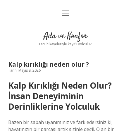
menüyü
Anasayfa
aç
Gizlilik Politikası
Ada ve Konfor
Yasal Uyarı
Tatil hikayeleriyle keyifli yolculuk!
Hakkımızda
Kalp kırıklığı neden olur ?
Tarih: Mayıs 8, 2026
Kalp Kırıklığı Neden Olur?
İnsan Deneyiminin
Derinliklerine Yolculuk
Bazen bir sabah uyanırsınız ve fark edersiniz ki,
hayatınızın bir parçası artık sizinle değil. O an bir