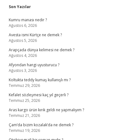
Sidebar
Son Yazılar
Kumru manası nedir ?
Ağustos 6, 2026
Avesta ismi Kürtçe ne demek ?
Ağustos 5, 2026
Arapçada dünya kelimesi ne demek ?
Ağustos 4, 2026
Afyondan hangi uyusturucu ?
Ağustos 3, 2026
Koltukta teddy kumaş kullanışlı mı ?
Temmuz 29, 2026
Kefalet sözleşmesi kaç yıl geçerli ?
Temmuz 25, 2026
Aras kargo ürün kırık geldi ne yapmalıyım ?
Temmuz 21, 2026
Çam’da bizim kozalak’da ne demek ?
Temmuz 19, 2026
Otobiyografi bir roman mıdır ?