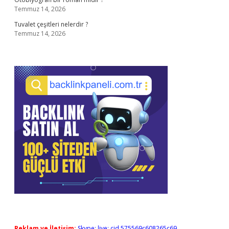
Temmuz 14, 2026
Tuvalet çeşitleri nelerdir ?
Temmuz 14, 2026
Reklam ve İletişim:
Skype: live:.cid.575569c608265c69