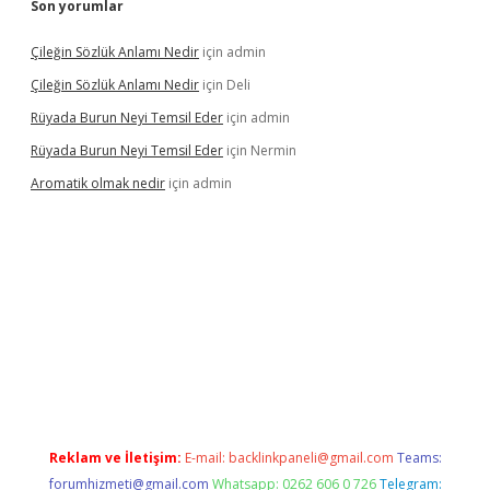
Son yorumlar
Çileğin Sözlük Anlamı Nedir
için
admin
Çileğin Sözlük Anlamı Nedir
için
Deli
Rüyada Burun Neyi Temsil Eder
için
admin
Rüyada Burun Neyi Temsil Eder
için
Nermin
Aromatik olmak nedir
için
admin
nd opera bet güncel giriş
Reklam ve İletişim:
E-mail:
backlinkpaneli@gmail.com
Teams:
forumhizmeti@gmail.com
Whatsapp: 0262 606 0 726
Telegram: