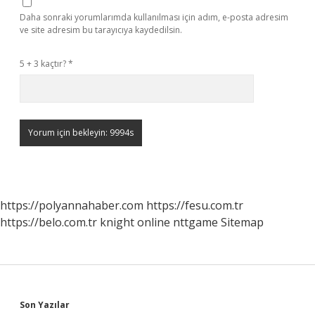
Daha sonraki yorumlarımda kullanılması için adım, e-posta adresim
ve site adresim bu tarayıcıya kaydedilsin.
5 + 3 kaçtır?
*
https://polyannahaber.com
https://fesu.com.tr
https://belo.com.tr
knight online
nttgame
Sitemap
Sidebar
Son Yazılar