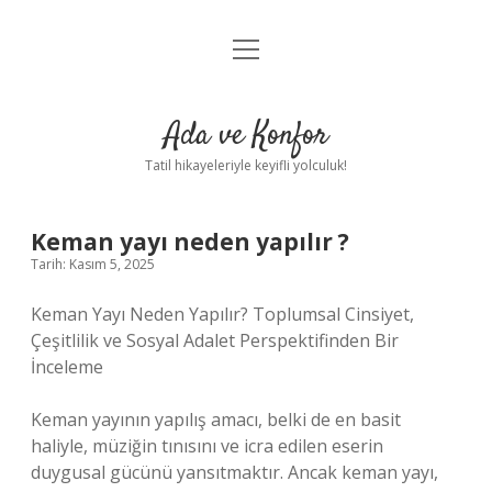
menüyü
Anasayfa
aç
Gizlilik Politikası
Ada ve Konfor
Yasal Uyarı
Tatil hikayeleriyle keyifli yolculuk!
Hakkımızda
Keman yayı neden yapılır ?
Tarih: Kasım 5, 2025
Keman Yayı Neden Yapılır? Toplumsal Cinsiyet,
Çeşitlilik ve Sosyal Adalet Perspektifinden Bir
İnceleme
Keman yayının yapılış amacı, belki de en basit
haliyle, müziğin tınısını ve icra edilen eserin
duygusal gücünü yansıtmaktır. Ancak keman yayı,