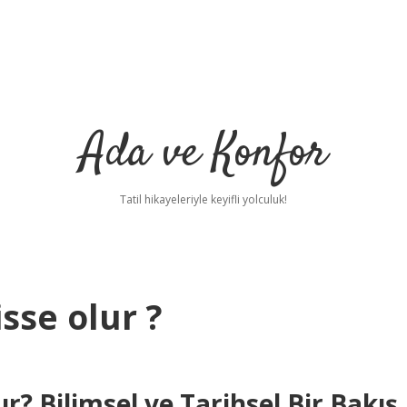
Ada ve Konfor
Tatil hikayeleriyle keyifli yolculuk!
sse olur ?
? Bilimsel ve Tarihsel Bir Bakış