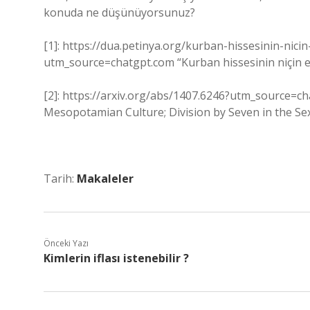
konuda ne düşünüyorsunuz?
[1]: https://dua.petinya.org/kurban-hissesinin-nici
utm_source=chatgpt.com “Kurban hissesinin niçin en
[2]: https://arxiv.org/abs/1407.6246?utm_source=c
Mesopotamian Culture; Division by Seven in the 
Tarih:
Makaleler
Önceki Yazı
Kimlerin iflası istenebilir ?