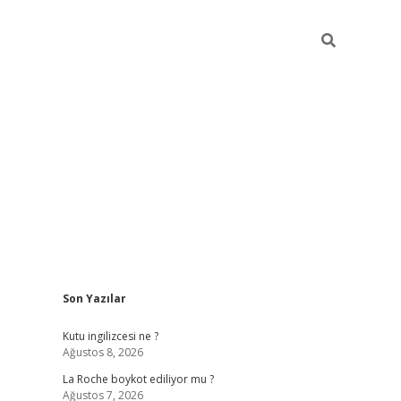
Sidebar
Son Yazılar
grand opera bet gün
Kutu ingilizcesi ne ?
Ağustos 8, 2026
La Roche boykot ediliyor mu ?
Ağustos 7, 2026