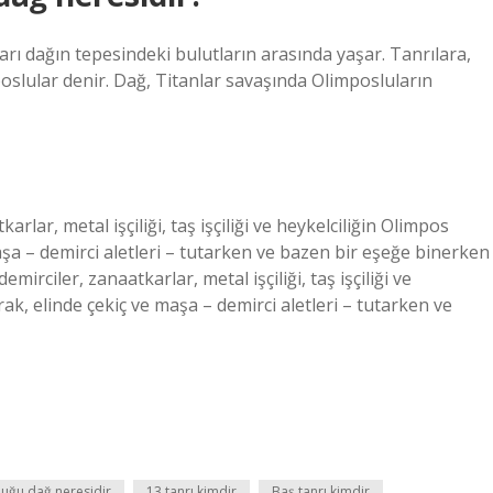
arı dağın tepesindeki bulutların arasında yaşar. Tanrılara,
oslular denir. Dağ, Titanlar savaşında Olimposluların
ar, metal işçiliği, taş işçiliği ve heykelciliğin Olimpos
maşa – demirci aletleri – tutarken ve bazen bir eşeğe binerken
rciler, zanaatkarlar, metal işçiliği, taş işçiliği ve
rak, elinde çekiç ve maşa – demirci aletleri – tutarken ve
duğu dağ neresidir
13 tanrı kimdir
Baş tanrı kimdir