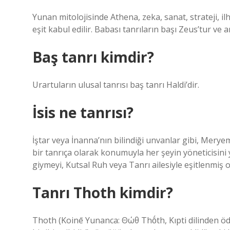
Yunan mitolojisinde Athena, zeka, sanat, strateji, il
eşit kabul edilir. Babası tanrıların başı Zeus’tur ve an
Baş tanrı kimdir?
Urartuların ulusal tanrısı baş tanrı Haldi’dir.
İsis ne tanrısı?
İştar veya İnanna’nın bilindiği unvanlar gibi, Meryem 
bir tanrıça olarak konumuyla her şeyin yöneticisin
giymeyi, Kutsal Ruh veya Tanrı ailesiyle eşitlenmiş o
Tanrı Thoth kimdir?
Thoth (Koinē Yunanca: Θώθ Thṓth, Kıpti dilinden ödü