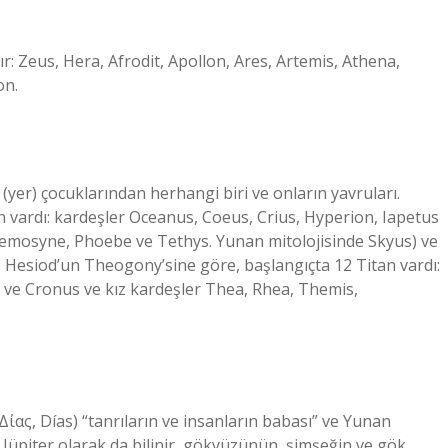
ır: Zeus, Hera, Afrodit, Apollon, Ares, Artemis, Athena,
on.
(yer) çocuklarından herhangi biri ve onların yavruları.
 vardı: kardeşler Oceanus, Coeus, Crius, Hyperion, Iapetus
emosyne, Phoebe ve Tethys. Yunan mitolojisinde Skyus) ve
ı. Hesiod’un Theogony’sine göre, başlangıçta 12 Titan vardı:
 ve Cronus ve kız kardeşler Thea, Rhea, Themis,
ας, Días) “tanrıların ve insanların babası” ve Yunan
 Jüpiter olarak da bilinir, gökyüzünün, şimşeğin ve gök