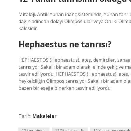
Mitoloji. Antik Yunan inanç sisteminde, Yunan tanrıl
dağın adından dolayı Olimposlular veya On İki Olimp
kalesidir.
Hephaestus ne tanrısı?
HEPHAESTOS (Hephaestus), ateş, demirciler, zanaatkarl
tanrısıydı. Sakallı bir adam olarak, elinde çekiç ve 
tasvir ediliyordu. HEPHAESTOS (Hephaestus), ateş, demi
heykelciliğin Olimpos tanrısıydı. Sakallı bir adam ola
bazen bir eşeğe binerken tasvir ediliyordu.
Tarih:
Makaleler
12 tanrı kimdir
12 Titanlar kimdir
12 Yunan tanrısının ol