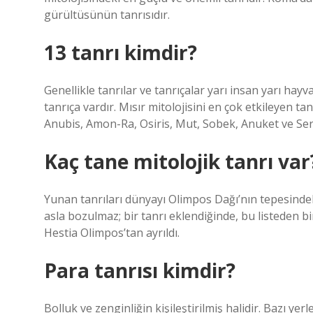
gürültüsünün tanrısıdır.
13 tanrı kimdir?
Genellikle tanrılar ve tanrıçalar yarı insan yarı hayv
tanrıça vardır. Mısır mitolojisini en çok etkileyen t
Anubis, Amon-Ra, Osiris, Mut, Sobek, Anuket ve Serk
Kaç tane mitolojik tanrı var
Yunan tanrıları dünyayı Olimpos Dağı’nın tepesindek
asla bozulmaz; bir tanrı eklendiğinde, bu listeden bi
Hestia Olimpos’tan ayrıldı.
Para tanrısı kimdir?
Bolluk ve zenginliğin kişileştirilmiş halidir. Bazı yerl