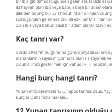
bir ibis gibidir” sözcüğünden gelen ses taklidi) eski 
iki hayvan olan ibis veya babun başlı bir adam olara
dilinden ödünç: Ⲑⲱⲟⲩⲧ Thōout, Mısır dilinden ödünç: 
sözcüğünden gelen ses taklidi) eski bir Mısır tanrısıd
olan ibis veya babun başlı bir adam olarak tasvir edil
Kaç tanrı var?
Gordon Kerr’in bulgularına göre; dünyada şu anda ya
inananlarının sayısı milyonlarca olan Hristiyanlık v
olduklarımızı göstermek için Yahudilik, Hinduizm, Bu
Hangi burç hangi tanrı?
Yunan mitolojisindeki 12 Olimpos tanrısı: Zeus, Yay
BurçlarıDaha fazla makale…
12 Yunan tanrısının olduğu 