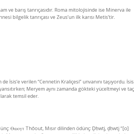
ham ve barış tanrıçasıdır. Roma mitolojisinde ise Minerva ile
nesi bilgelik tanrıçası ve Zeus’un ilk karısı Metis’tir.
de İsis’e verilen “Cennetin Kraliçesi” unvanını taşıyordu. İsis
i yansıtırken; Meryem aynı zamanda gökteki yüceltmeyi ve taç
larak temsil eder.
nç: Ⲑⲱⲟⲩⲧ Thōout, Mısır dilinden ödünç: Ḏḥwtj, ḏḥwtj “[o]