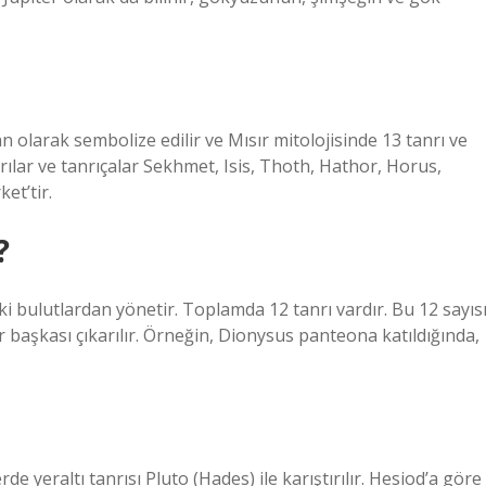
an olarak sembolize edilir ve Mısır mitolojisinde 13 tanrı ve
anrılar ve tanrıçalar Sekhmet, Isis, Thoth, Hathor, Horus,
et’tir.
?
i bulutlardan yönetir. Toplamda 12 tanrı vardır. Bu 12 sayıs
r başkası çıkarılır. Örneğin, Dionysus panteona katıldığında,
erde yeraltı tanrısı Pluto (Hades) ile karıştırılır. Hesiod’a göre