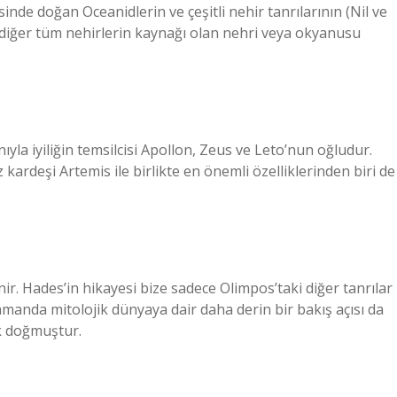
nde doğan Oceanidlerin ve çeşitli nehir tanrılarının (Nil ve
e diğer tüm nehirlerin kaynağı olan nehri veya okyanusu
ıyla iyiliğin temsilcisi Apollon, Zeus ve Leto’nun oğludur.
z kardeşi Artemis ile birlikte en önemli özelliklerinden biri de
ir. Hades’in hikayesi bize sadece Olimpos’taki diğer tanrılar
manda mitolojik dünyaya dair daha derin bir bakış açısı da
ak doğmuştur.