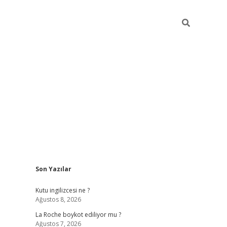
Sidebar
Son Yazılar
grand opera b
Kutu ingilizcesi ne ?
Ağustos 8, 2026
La Roche boykot ediliyor mu ?
Ağustos 7, 2026