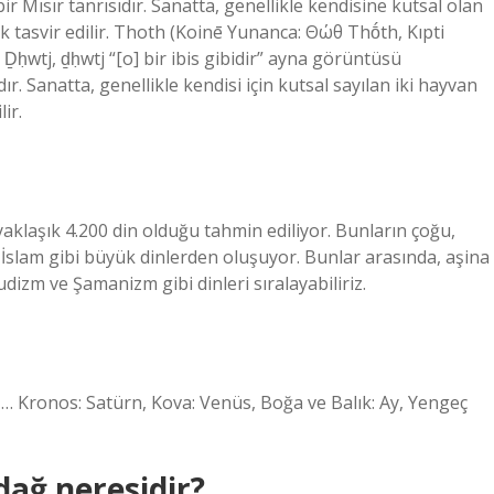
bir Mısır tanrısıdır. Sanatta, genellikle kendisine kutsal olan
k tasvir edilir. Thoth (Koinē Yunanca: Θώθ Thṓth, Kıpti
Ḏḥwtj, ḏḥwtj “[o] bir ibis gibidir” ayna görüntüsü
ır. Sanatta, genellikle kendisi için kutsal sayılan iki hayvan
ir.
klaşık 4.200 din olduğu tahmin ediliyor. Bunların çoğu,
e İslam gibi büyük dinlerden oluşuyor. Bunlar arasında, aşina
dizm ve Şamanizm gibi dinleri sıralayabiliriz.
. … Kronos: Satürn, Kova: Venüs, Boğa ve Balık: Ay, Yengeç
dağ neresidir?