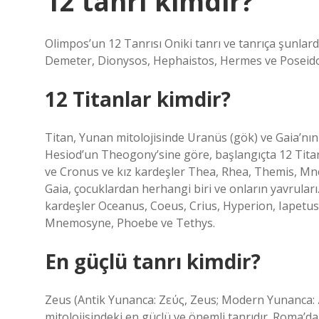
12 tanrı kimdir?
Olimpos’un 12 Tanrısı Oniki tanrı ve tanrıça şunlard
Demeter, Dionysos, Hephaistos, Hermes ve Poseid
12 Titanlar kimdir?
Titan, Yunan mitolojisinde Uranüs (gök) ve Gaia’nın 
Hesiod’un Theogony’sine göre, başlangıçta 12 Titan
ve Cronus ve kız kardeşler Thea, Rhea, Themis, Mn
Gaia, çocuklardan herhangi biri ve onların yavrular
kardeşler Oceanus, Coeus, Crius, Hyperion, Iapetus
Mnemosyne, Phoebe ve Tethys.
En güçlü tanrı kimdir?
Zeus (Antik Yunanca: Ζεύς, Zeus; Modern Yunanca: Δί
mitolojisindeki en güçlü ve önemli tanrıdır. Roma’da