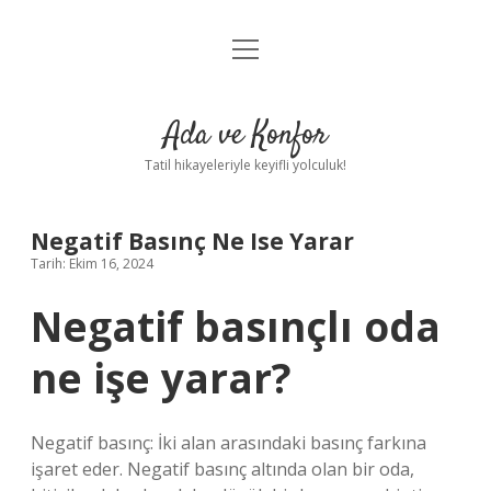
menüyü
Anasayfa
aç
Gizlilik Politikası
Ada ve Konfor
Yasal Uyarı
Tatil hikayeleriyle keyifli yolculuk!
Hakkımızda
Negatif Basınç Ne Ise Yarar
Tarih: Ekim 16, 2024
Negatif basınçlı oda
ne işe yarar?
Negatif basınç: İki alan arasındaki basınç farkına
işaret eder. Negatif basınç altında olan bir oda,