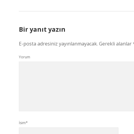
Bir yanıt yazın
E-posta adresiniz yayınlanmayacak.
Gerekli alanlar
Yorum
İsim*