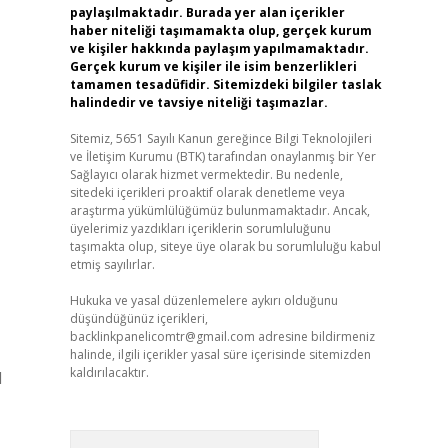
paylaşılmaktadır. Burada yer alan içerikler
haber niteliği taşımamakta olup, gerçek kurum
ve kişiler hakkında paylaşım yapılmamaktadır.
Gerçek kurum ve kişiler ile isim benzerlikleri
tamamen tesadüfidir. Sitemizdeki bilgiler taslak
halindedir ve tavsiye niteliği taşımazlar.
Sitemiz, 5651 Sayılı Kanun gereğince Bilgi Teknolojileri
ve İletişim Kurumu (BTK) tarafından onaylanmış bir Yer
Sağlayıcı olarak hizmet vermektedir. Bu nedenle,
sitedeki içerikleri proaktif olarak denetleme veya
araştırma yükümlülüğümüz bulunmamaktadır. Ancak,
üyelerimiz yazdıkları içeriklerin sorumluluğunu
taşımakta olup, siteye üye olarak bu sorumluluğu kabul
etmiş sayılırlar.
Hukuka ve yasal düzenlemelere aykırı olduğunu
düşündüğünüz içerikleri,
backlinkpanelicomtr@gmail.com
adresine bildirmeniz
halinde, ilgili içerikler yasal süre içerisinde sitemizden
kaldırılacaktır.
l
Arama