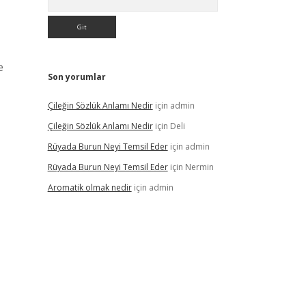
e
Son yorumlar
Çileğin Sözlük Anlamı Nedir
için
admin
Çileğin Sözlük Anlamı Nedir
için
Deli
Rüyada Burun Neyi Temsil Eder
için
admin
Rüyada Burun Neyi Temsil Eder
için
Nermin
Aromatik olmak nedir
için
admin