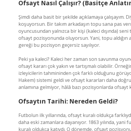
Ofsayt Nasıl Çalışır? (Basitçe Anlat
Şimdi daha basit bir şekilde açıklamaya çalışayım. D
koşuyorsun. Bir takım arkadaşın topu sana pas ver
oyuncusundan yalnızca bir kişi (kaleci dışında) seni
ofsayt pozisyonunda oluyorsun. Yani, topu aldığın 
gereği bu pozisyon geçersiz sayılıyor.
Peki ya kaleci? Kaleci her zaman son savunma oyunc
ofsayt kararı çok yakın ve tartışmalı olabilir. Örne
izleyicilerin tahmininden çok farklı olduğunu görüy
Hakem) sistemi geldi ve ofsayt kararları daha doğr
anlamına gelmiyor, hâlâ bazı pozisyonlarda ofsayt ka
Ofsaytın Tarihi: Nereden Geldi?
Futbolun ilk yıllarında, ofsayt kuralı oldukça farklı
daha eski zamanlara dayanıyor. 1863 yılında, yani f
kuralı oldukça katıydı. O dönemde, ofsayt pozisyonu