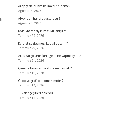
Arapçada dünya kelimesi ne demek ?
Ağustos 4, 2026
a
Afyondan hangi uyusturucu ?
Ağustos 3, 2026
Koltukta teddy kumaş kullanışlı mı ?
Temmuz 29, 2026
Kefalet sözleşmesi kaç yıl geçerli ?
Temmuz 25, 2026
Aras kargo ürün kırık geldi ne yapmalıyım ?
Temmuz 21, 2026
Çam’da bizim kozalak’da ne demek ?
Temmuz 19, 2026
Otobiyografi bir roman mıdır ?
Temmuz 14, 2026
Tuvalet çeşitleri nelerdir ?
Temmuz 14, 2026