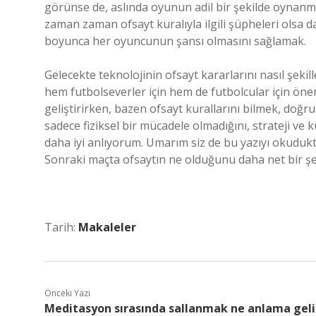
görünse de, aslında oyunun adil bir şekilde oynanma
zaman zaman ofsayt kuralıyla ilgili şüpheleri olsa 
boyunca her oyuncunun şansı olmasını sağlamak.
Gelecekte teknolojinin ofsayt kararlarını nasıl şeki
hem futbolseverler için hem de futbolcular için ö
geliştirirken, bazen ofsayt kurallarını bilmek, do
sadece fiziksel bir mücadele olmadığını, strateji v
daha iyi anlıyorum. Umarım siz de bu yazıyı okudukt
Sonraki maçta ofsaytın ne olduğunu daha net bir şek
Tarih:
Makaleler
Önceki Yazı
Meditasyon sırasında sallanmak ne anlama geli