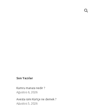
Sidebar
Son Yazılar
grand ope
Kumru manası nedir ?
Ağustos 6, 2026
Avesta ismi Kürtçe ne demek ?
Ağustos 5, 2026