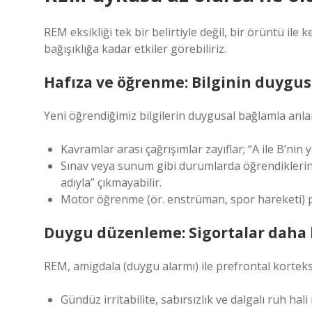
REM eksikliği tek bir belirtiyle değil, bir örüntü i
bağışıklığa kadar etkiler görebiliriz.
Hafıza ve öğrenme: Bilginin duygusal
Yeni öğrendiğimiz bilgilerin duygusal bağlamla anl
Kavramlar arası çağrışımlar zayıflar; “A ile B’nin 
Sınav veya sunum gibi durumlarda öğrendikleriniz
adıyla” çıkmayabilir.
Motor öğrenme (ör. enstrüman, spor hareketi) pe
Duygu düzenleme: Sigortalar daha 
REM, amigdala (duygu alarmı) ile prefrontal kortek
Gündüz irritabilite, sabırsızlık ve dalgalı ruh hali r