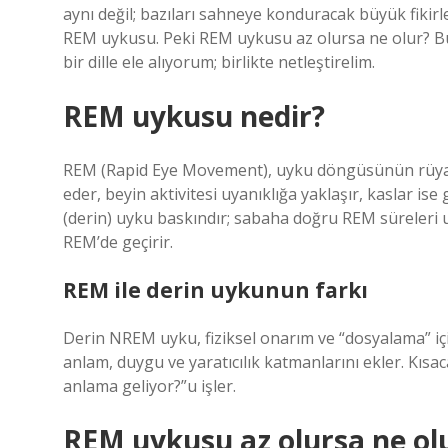
aynı değil; bazıları sahneye konduracak büyük fikirl
REM uykusu. Peki REM uykusu az olursa ne olur? Bu
bir dille ele alıyorum; birlikte netleştirelim.
REM uykusu nedir?
REM (Rapid Eye Movement), uyku döngüsünün rüya g
eder, beyin aktivitesi uyanıklığa yaklaşır, kaslar ise
(derin) uyku baskındır; sabaha doğru REM süreleri u
REM’de geçirir.
REM ile derin uykunun farkı
Derin NREM uyku, fiziksel onarım ve “dosyalama” içi
anlam, duygu ve yaratıcılık katmanlarını ekler. Kıs
anlama geliyor?”u işler.
REM uykusu az olursa ne ol