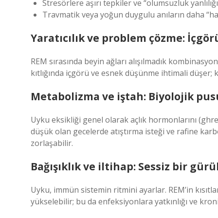
Stresörlere aşırı tepkiler ve “olumsuzluk yanlılığı”
Travmatik veya yoğun duygulu anıların daha “ham
Yaratıcılık ve problem çözme: İçgör
REM sırasında beyin ağları alışılmadık kombinasyonla
kıtlığında içgörü ve esnek düşünme ihtimali düşer; 
Metabolizma ve iştah: Biyolojik pusu
Uyku eksikliği genel olarak açlık hormonlarını (ghreli
düşük olan gecelerde atıştırma isteği ve rafine kar
zorlaşabilir.
Bağışıklık ve iltihap: Sessiz bir gürü
Uyku, immün sistemin ritmini ayarlar. REM’in kısıtl
yükselebilir; bu da enfeksiyonlara yatkınlığı ve kronik