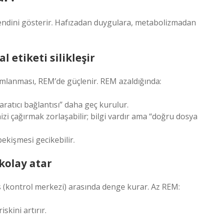
le kendini gösterir. Hafızadan duygulara, metabolizmadan
 etiketi silikleşir
amlanması, REM’de güçlenir. REM azaldığında:
yaratıcı bağlantısı” daha geç kurulur.
i çağırmak zorlaşabilir; bilgi vardır ama “doğru dosya
kişmesi gecikebilir.
kolay atar
s (kontrol merkezi) arasında denge kurar. Az REM:
iskini artırır.