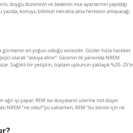
erin, duygu düzeninin ve bedenin ince ayarlarının yapıldığı
 yazıda, konuyu bilimsel merakla ama herkesin anlayacağı
örmenin en yoğun olduğu evresidir. Gözler hızla hareket
 geçici olarak “askıya alınır”. Gecenin ilk yarısında NREM
zar. Sağlıklı bir yetişkin, toplam uykunun yaklaşık %20–25’in
n ağır işi yapar; REM ise dosyaların üzerine not düşer:
acası NREM “ne oldu?”yu saklarken, REM “bu benim için ne
ur?