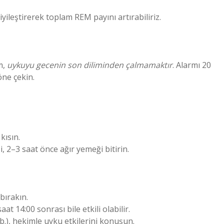
ileştirerek toplam REM payını artırabiliriz.
m,
uykuyu gecenin son diliminden çalmamaktır
. Alarmı 20
öne çekin.
kısın.
 2–3 saat önce ağır yemeği bitirin.
bırakın.
aat 14:00 sonrası bile etkili olabilir.
vb.), hekimle uyku etkilerini konuşun.