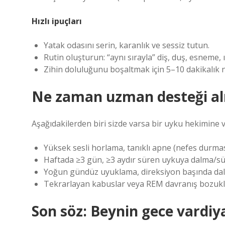
Hızlı ipuçları
Yatak odasını serin, karanlık ve sessiz tutun.
Rutin oluşturun: “aynı sırayla” diş, duş, esneme, 
Zihin doluluğunu boşaltmak için 5–10 dakikalık 
Ne zaman uzman desteği al
Aşağıdakilerden biri sizde varsa bir uyku hekimin
Yüksek sesli horlama, tanıklı apne (nefes durmas
Haftada ≥3 gün, ≥3 aydır süren uykuya dalma/
Yoğun gündüz uyuklama, direksiyon başında da
Tekrarlayan kabuslar veya REM davranış bozukl
Son söz: Beynin gece vardiya