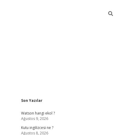
Sidebar
Son Yazılar
grand opera be
Watson hangi ekol ?
Ağustos 9, 2026
Kutu ingilizcesi ne ?
Ağustos 8, 2026