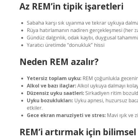
Az REM’in tipik işaretleri
Sabaha karşı sık uyanma ve tekrar uykuya dalm
Rüya hatırlamanın nadiren gerçekleşmesi (her zam
Gündüz dalgınlık, odak kaybı, duygusal tahamm
Yaratıcı üretimde “donukluk” hissi
Neden REM azalır?
Yetersiz toplam uyku:
REM çoğunlukla gecenin i
Alkol ve bazı ilaçlar:
Alkol uykuya dalmayı kolayl
Düzensiz uyku saatleri:
Sirkadiyen ritim bozul
Uyku bozuklukları:
Uyku apnesi, huzursuz baca
etkiler.
Gece ekran maruziyeti ve stres:
Mavi ışık ve zi
REM’i artırmak için bilimsel