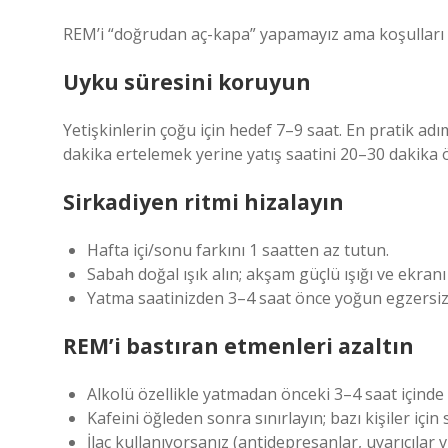
REM’i “doğrudan aç-kapa” yapamayız ama koşulları iy
Uyku süresini koruyun
Yetişkinlerin çoğu için hedef 7–9 saat. En pratik adı
dakika ertelemek yerine yatış saatini 20–30 dakika 
Sirkadiyen ritmi hizalayın
Hafta içi/sonu farkını 1 saatten az tutun.
Sabah doğal ışık alın; akşam güçlü ışığı ve ekranı 
Yatma saatinizden 3–4 saat önce yoğun egzersizi,
REM’i bastıran etmenleri azaltın
Alkolü özellikle yatmadan önceki 3–4 saat içinde 
Kafeini öğleden sonra sınırlayın; bazı kişiler için s
İlaç kullanıyorsanız (antidepresanlar, uyarıcılar 