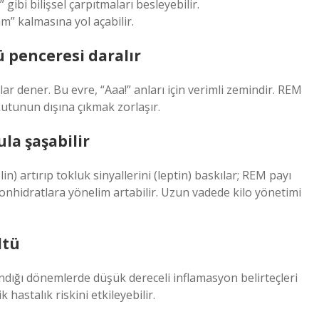
 gibi bilişsel çarpıtmaları besleyebilir.
” kalmasına yol açabilir.
ü penceresi daralır
r dener. Bu evre, “Aaa!” anları için verimli zemindir. REM
kutunun dışına çıkmak zorlaşır.
la şaşabilir
n) artırıp tokluk sinyallerini (leptin) baskılar; REM payı
bonhidratlara yönelim artabilir. Uzun vadede kilo yönetimi
ltü
andığı dönemlerde düşük dereceli inflamasyon belirteçleri
 hastalık riskini etkileyebilir.