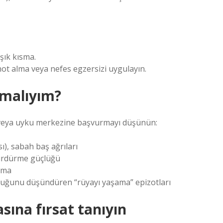
ışık kısma.
not alma veya nefes egzersizi uygulayın.
malıyım?
e veya uyku merkezine başvurmayı düşünün:
ı), sabah baş ağrıları
sürdürme güçlüğü
lma
uğunu düşündüren “rüyayı yaşama” epizotları
sına fırsat tanıyın