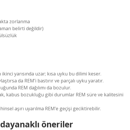
akta zorlanma
an belirti değildir)
ülsüzlük
kinci yarısında uzar; kısa uyku bu dilimi keser.
aştırsa da REM’i bastırır ve parçalı uyku yaratır.
duğunda REM dağılımı da bozulur.
k, kabus bozukluğu gibi durumlar REM süre ve kalitesini
hinsel aşırı uyarılma REM’e geçişi geciktirebilir.
 dayanaklı öneriler