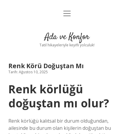
menüyü
Anasayfa
aç
Gizlilik Politikası
Ada ve Konfor
Yasal Uyarı
Tatil hikayeleriyle keyifli yolculuk!
Hakkımızda
Renk Körü Doğuştan Mı
Tarih: Ağustos 10, 2025
Renk körlüğü
doğuştan mı olur?
Renk körlüğü kalıtsal bir durum olduğundan,
ailesinde bu durum olan kişilerin doğuştan bu