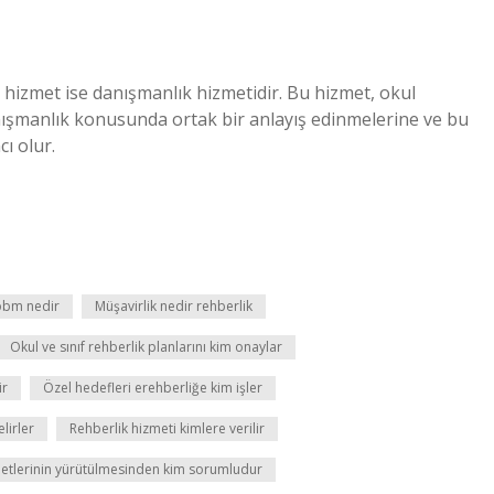
 hizmet ise danışmanlık hizmetidir. Bu hizmet, okul
nışmanlık konusunda ortak bir anlayış edinmelerine ve bu
cı olur.
obm nedir
Müşavirlik nedir rehberlik
Okul ve sınıf rehberlik planlarını kim onaylar
ir
Özel hedefleri erehberliğe kim işler
lirler
Rehberlik hizmeti kimlere verilir
metlerinin yürütülmesinden kim sorumludur