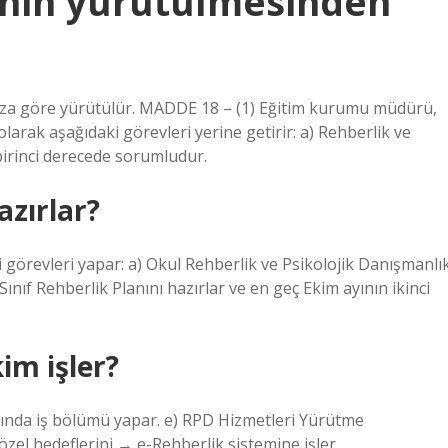
inin yürütülmesinden
vuza göre yürütülür. MADDE 18 – (1) Eğitim kurumu müdürü,
olarak aşağıdaki görevleri yerine getirir: a) Rehberlik ve
irinci derecede sorumludur.
azırlar?
görevleri yapar: a) Okul Rehberlik ve Psikolojik Danışmanlı
ınıf Rehberlik Planını hazırlar ve en geç Ekim ayının ikinci
im işler?
sında iş bölümü yapar. e) RPD Hizmetleri Yürütme
el hedeflerini → e-Rehberlik sistemine işler.