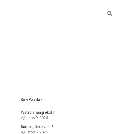
Sidebar
Son Yazılar
grand opera be
Watson hangi ekol ?
Ağustos 9, 2026
Kutu ingilizcesi ne ?
Ağustos 8, 2026