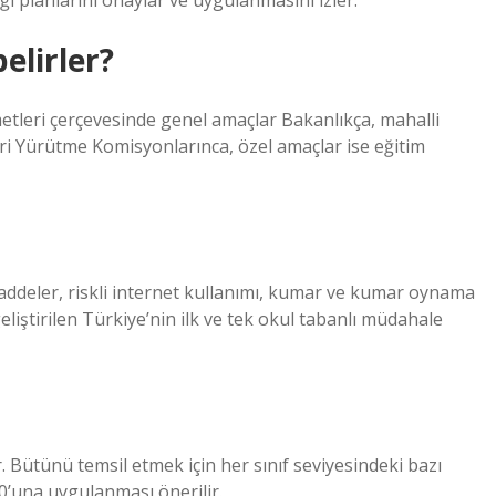
ı planlarını onaylar ve uygulanmasını izler.
elirler?
etleri çerçevesinde genel amaçlar Bakanlıkça, mahalli
ri Yürütme Komisyonlarınca, özel amaçlar ise eğitim
addeler, riskli internet kullanımı, kumar ve kumar oynama
geliştirilen Türkiye’nin ilk ve tek okul tabanlı müdahale
Bütünü temsil etmek için her sınıf seviyesindeki bazı
30’una uygulanması önerilir.