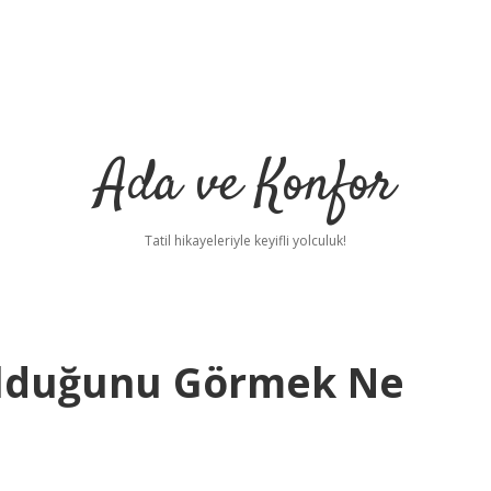
Ada ve Konfor
Tatil hikayeleriyle keyifli yolculuk!
ulduğunu Görmek Ne