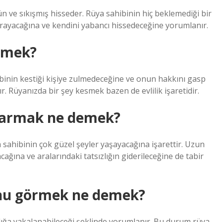
n ve sıkışmış hisseder. Rüya sahibinin hiç beklemediği bir
ğrayacağına ve kendini yabancı hissedeceğine yorumlanır.
emek?
ibinin kestiği kişiye zulmedeceğine ve onun hakkını gasp
. Rüyanızda bir şey kesmek bazen de evlilik işaretidir.
tarmak ne demek?
sahibinin çok güzel şeyler yaşayacağına işarettir. Uzun
ağına ve aralarındaki tatsızlığın giderileceğine de tabir
nu görmek ne demek?
ığa yakalanabileceği şeklinde yorumlanır. Bu durum rüya