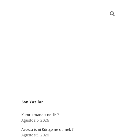
Sidebar
Son Yazılar
grand opera bet güncel
Kumru manası nedir ?
Ağustos 6, 2026
Avesta ismi Kürtçe ne demek ?
Ağustos 5, 2026